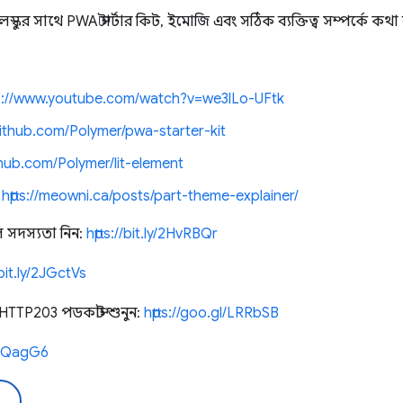
স্কুর সাথে PWA স্টার্টার কিট, ইমোজি এবং সঠিক ব্যক্তিত্ব সম্পর্কে 
ps://www.youtube.com/watch?v=we3lLo-UFtk
/github.com/Polymer/pwa-starter-kit
ithub.com/Polymer/lit-element
e
https://meowni.ca/posts/part-theme-explainer/
 সদস্যতা নিন:
https://bit.ly/2HvRBQr
/bit.ly/2JGctVs
য HTTP203 পডকাস্ট শুনুন:
https://goo.gl/LRRbSB
/2IQagG6