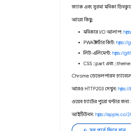
জ্যাক এবং সুরমা মনিকা ডিনকুলে
আরো কিছু:
মনিকার I/O আলাপ:
htt
PWA স্টার্টার কিট:
https:/
লিট-এলিমেন্ট:
https://g
CSS ::part এবং ::them
Chrome ডেভেলপারস চ্যানেলে
আরও HTTP203 দেখুন:
https:/
ওয়েব চ্যাটের পুরো ঘন্টার জন্
আইটিউনস:
https://apple.co
arrow_back
সব পর্বে ফিরে যান