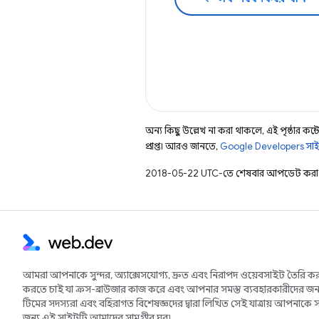
অন্য কিছু উল্লেখ না করা থাকলে, এই পৃষ্ঠার কন্টে
প্রাপ্ত। আরও জানতে,
Google Developers সাই
2018-05-22 UTC-তে শেষবার আপডেট করা 
আমরা আপনাকে সুন্দর, অ্যাক্সেসযোগ্য, দ্রুত এবং নিরাপদ ওয়েবসাইট তৈরি কর
করতে চাই যা ক্রস-ব্রাউজার কাজ করে এবং আপনার সমস্ত ব্যবহারকারীদের জন্
টিমের সদস্যরা এবং বহিরাগত বিশেষজ্ঞদের দ্বারা লিখিত সেই যাত্রায় আপনাকে স
জন্য এই সাইটটি আমাদের সামগ্রীর ঘর৷