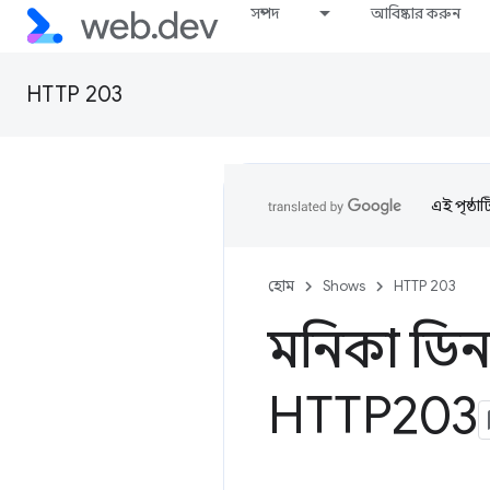
সম্পদ
আবিষ্কার করুন
HTTP 203
এই পৃষ্ঠা
হোম
Shows
HTTP 203
মনিকা ডিনক
HTTP203