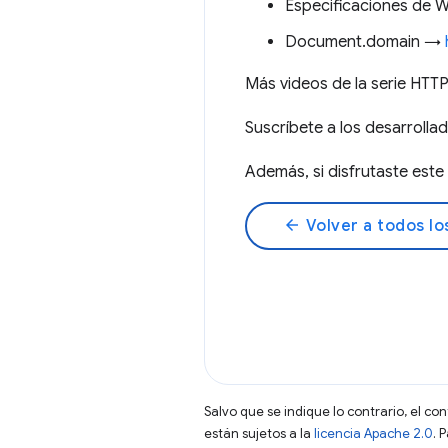
Especificaciones de
Document.domain →
Más videos de la serie HT
Suscríbete a los desarrol
Además, si disfrutaste es
arrow_back
Volver a todos lo
Salvo que se indique lo contrario, el co
están sujetos a la
licencia Apache 2.0
. 