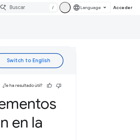
/
Acceder
¿Te ha resultado útil?
lementos
n en la