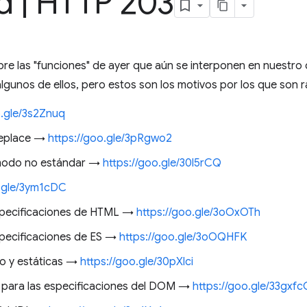
ad
|
HTTP 203
e las "funciones" de ayer que aún se interponen en nuestro c
algunos de ellos, pero estos son los motivos por los que son r
o.gle/3s2Znuq
Replace →
https://goo.gle/3pRgwo2
modo no estándar →
https://goo.gle/30l5rCQ
o.gle/3ym1cDC
especificaciones de HTML →
https://goo.gle/3oOxOTh
specificaciones de ES →
https://goo.gle/3oOQHFK
vo y estáticas →
https://goo.gle/30pXlci
a para las especificaciones del DOM →
https://goo.gle/33gxfc