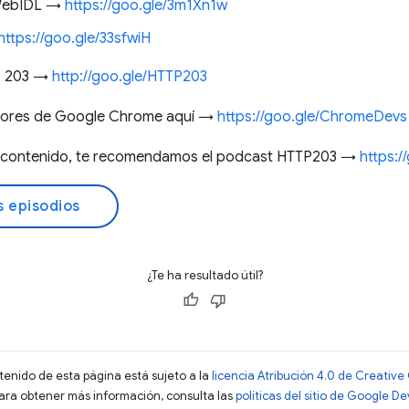
 WebIDL →
https://goo.gle/3m1Xn1w
https://goo.gle/33sfwiH
TP 203 →
http://goo.gle/HTTP203
ladores de Google Chrome aquí →
https://goo.gle/ChromeDevs
te contenido, te recomendamos el podcast HTTP203 →
https:
s episodios
¿Te ha resultado útil?
ntenido de esta página está sujeto a la
licencia Atribución 4.0 de Creati
Para obtener más información, consulta las
políticas del sitio de Google D