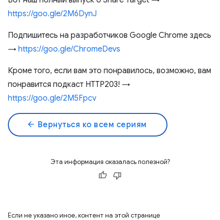
Вот наш полный выпуск о Share Target →
https://goo.gle/2M6DynJ
Подпишитесь на разработчиков Google Chrome здесь
→
https://goo.gle/ChromeDevs
Кроме того, если вам это понравилось, возможно, вам
понравится подкаст HTTP203! →
https://goo.gle/2M5Fpcv
arrow_back
Вернуться ко всем сериям
Эта информация оказалась полезной?
Если не указано иное, контент на этой странице