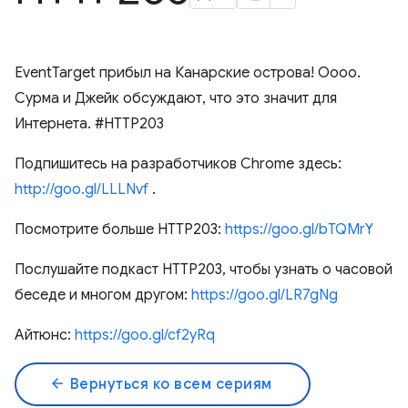
EventTarget прибыл на Канарские острова! Оооо.
Сурма и Джейк обсуждают, что это значит для
Интернета. #HTTP203
Подпишитесь на разработчиков Chrome здесь:
http://goo.gl/LLLNvf
.
Посмотрите больше HTTP203:
https://goo.gl/bTQMrY
Послушайте подкаст HTTP203, чтобы узнать о часовой
беседе и многом другом:
https://goo.gl/LR7gNg
Айтюнс:
https://goo.gl/cf2yRq
arrow_back
Вернуться ко всем сериям