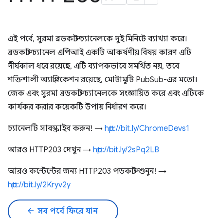
এই পর্বে, সুরমা ব্রডকাস্ট চ্যানেলকে দুই মিনিটে ব্যাখ্যা করে।
ব্রডকাস্ট চ্যানেল এপিআই একটি আকর্ষণীয় বিষয় কারণ এটি
দীর্ঘকাল ধরে রয়েছে, এটি ব্যাপকভাবে সমর্থিত নয়, তবে
শক্তিশালী অ্যাপ্লিকেশন রয়েছে, মোটামুটি PubSub-এর মতো।
জেক এবং সুরমা ব্রডকাস্ট চ্যানেলকে সংজ্ঞায়িত করে এবং এটিকে
কার্যকর করার কয়েকটি উপায় নির্ধারণ করে।
চ্যানেলটি সাবস্ক্রাইব করুন! →
http://bit.ly/ChromeDevs1
আরও HTTP203 দেখুন →
http://bit.ly/2sPq2LB
আরও কন্টেন্টের জন্য HTTP203 পডকাস্ট শুনুন! →
http://bit.ly/2Kryv2y
arrow_back
সব পর্বে ফিরে যান