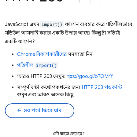
JavaScript এখন
import()
ফাংশন ব্যবহার করে গতিশীলভাবে
মডিউল আমদানি করার একটি উপায় আছে। কিন্তু এটা সত্যিই
একটি ফাংশন?
Chrome বিকাশকারীদের
সদস্যতা নিন
গতিশীল
import()
আরও HTTP 203 দেখুন:
https://goo.gl/bTQMrY
সম্পূর্ণ ঘন্টা কথোপকথনের জন্য
HTTP 203 পডকাস্ট
শুনুন এবং আরও অনেক কিছু
arrow_back
সব পর্বে ফিরে যান
এটি কাজে লেগেছে?