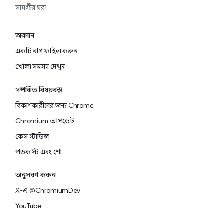
সামগ্রীর ঘর৷
অবদান
একটি বাগ ফাইল করুন
খোলা সমস্যা দেখুন
সম্পর্কিত বিষয়বস্তু
বিকাশকারীদের জন্য Chrome
Chromium আপডেট
কেস স্টাডিজ
পডকাস্ট এবং শো
অনুসরণ করুন
X-এ @ChromiumDev
YouTube