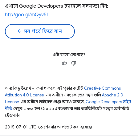
এখানে Google Developers চ্যানেলে সদস্যতা নিন:
http://goo.gl/mQyv5L
arrow_back
সব পর্বে ফিরে যান
এটি কাজে লেগেছে?
অন্য কিছু উল্লেখ না করা থাকলে, এই পৃষ্ঠার কন্টেন্ট
Creative Commons
Attribution 4.0 License
-এর অধীনে এবং কোডের নমুনাগুলি
Apache 2.0
License
-এর অধীনে লাইসেন্স প্রাপ্ত। আরও জানতে,
Google Developers সাইট
নীতি
দেখুন। Java হল Oracle এবং/অথবা তার অ্যাফিলিয়েট সংস্থার রেজিস্টার্ড
ট্রেডমার্ক।
2015-07-01 UTC-তে শেষবার আপডেট করা হয়েছে।