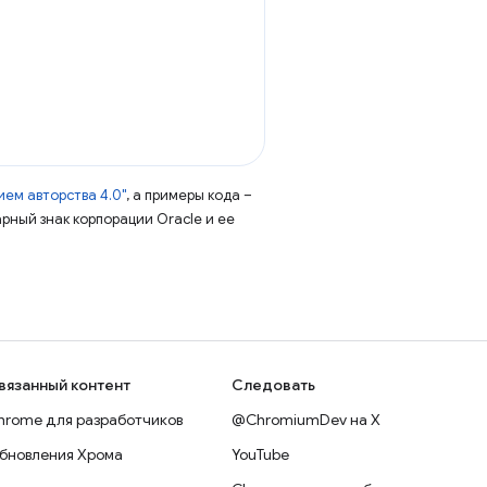
ем авторства 4.0"
, а примеры кода –
арный знак корпорации Oracle и ее
вязанный контент
Следовать
hrome для разработчиков
@ChromiumDev на X
бновления Хрома
YouTube