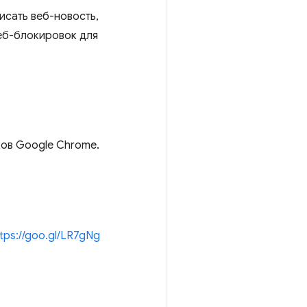
исать веб-новость,
веб-блокировок для
ков Google Chrome.
ttps://goo.gl/LR7gNg