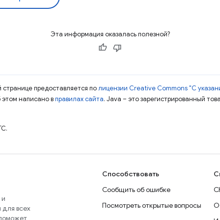
Эта информация оказалась полезной?
ой странице предоставляется по
лицензии Creative Commons "С указани
б этом написано в
правилах сайта
. Java – это зарегистрированный тов
TC.
Способствовать
С
Сообщить об ошибке
C
 и
Посмотреть открытые вопросы
О
 для всех
 поможет