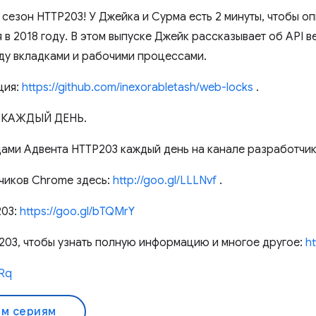
сезон HTTP203! У Джейка и Сурма есть 2 минуты, чтобы оп
 в 2018 году. В этом выпуске Джейк рассказывает об API 
ду вкладками и рабочими процессами.
ция:
https://github.com/inexorabletash/web-locks
.
 КАЖДЫЙ ДЕНЬ.
дами Адвента HTTP203 каждый день на канале разработчи
чиков Chrome здесь:
http://goo.gl/LLLNvf
.
203:
https://goo.gl/bTQMrY
203, чтобы узнать полную информацию и многое другое:
h
yRq
ем сериям