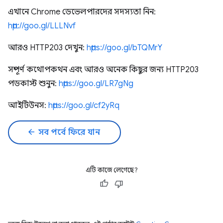
এখানে Chrome ডেভেলপারদের সদস্যতা নিন:
http://goo.gl/LLLNvf
আরও HTTP203 দেখুন:
https://goo.gl/bTQMrY
সম্পূর্ণ কথোপকথন এবং আরও অনেক কিছুর জন্য HTTP203
পডকাস্ট শুনুন:
https://goo.gl/LR7gNg
আইটিউনস:
https://goo.gl/cf2yRq
arrow_back
সব পর্বে ফিরে যান
এটি কাজে লেগেছে?