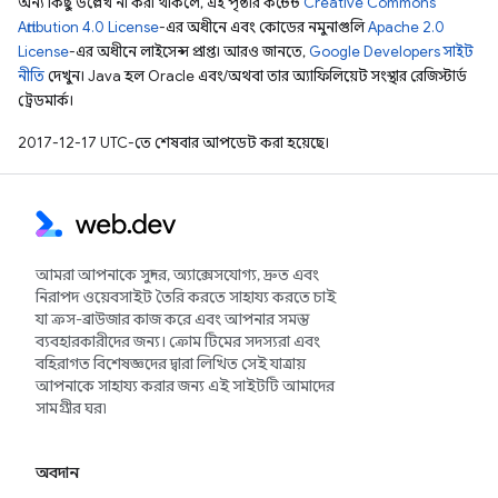
অন্য কিছু উল্লেখ না করা থাকলে, এই পৃষ্ঠার কন্টেন্ট
Creative Commons
Attribution 4.0 License
-এর অধীনে এবং কোডের নমুনাগুলি
Apache 2.0
License
-এর অধীনে লাইসেন্স প্রাপ্ত। আরও জানতে,
Google Developers সাইট
নীতি
দেখুন। Java হল Oracle এবং/অথবা তার অ্যাফিলিয়েট সংস্থার রেজিস্টার্ড
ট্রেডমার্ক।
2017-12-17 UTC-তে শেষবার আপডেট করা হয়েছে।
আমরা আপনাকে সুন্দর, অ্যাক্সেসযোগ্য, দ্রুত এবং
নিরাপদ ওয়েবসাইট তৈরি করতে সাহায্য করতে চাই
যা ক্রস-ব্রাউজার কাজ করে এবং আপনার সমস্ত
ব্যবহারকারীদের জন্য। ক্রোম টিমের সদস্যরা এবং
বহিরাগত বিশেষজ্ঞদের দ্বারা লিখিত সেই যাত্রায়
আপনাকে সাহায্য করার জন্য এই সাইটটি আমাদের
সামগ্রীর ঘর৷
অবদান