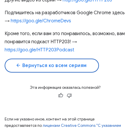
Другие видео из серии →
http://goo.gle/HTTP203
Подпишитесь на разработчиков Google Chrome здесь
→
https://goo.gle/ChromeDevs
Кроме того, если вам это понравилось, возможно, вам
понравится подкаст HTTP203! →
https://goo.gle/HTTP203Podcast
arrow_back
Вернуться ко всем сериям
Эта информация оказалась полезной?
Если не указано иное, контент на этой странице
предоставляется по
лицензии Creative Commons "С указанием