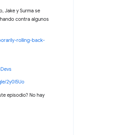
, Jake y Surma se
chando contra algunos
rarily-rolling-back-
eDevs
gle/2y0I5Uo
este episodio? No hay