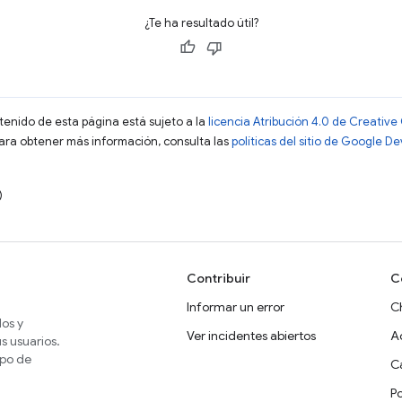
¿Te ha resultado útil?
ntenido de esta página está sujeto a la
licencia Atribución 4.0 de Creati
Para obtener más información, consulta las
políticas del sitio de Google D
)
Contribuir
C
Informar un error
C
dos y
Ver incidentes abiertos
A
s usuarios.
ipo de
Ca
P