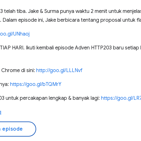
3 telah tiba. Jake & Surma punya waktu 2 menit untuk menjel
. Dalam episode ini, Jake berbicara tentang proposal untuk fl
goo.gl/UNhaoj
P HARI. Ikuti kembali episode Adven HTTP203 baru setiap h
Chrome di sini:
http://goo.gl/LLLNvf
nya:
https://goo.gl/bTQMrY
 untuk percakapan lengkap & banyak lagi:
https://goo.gl/L
q
 episode