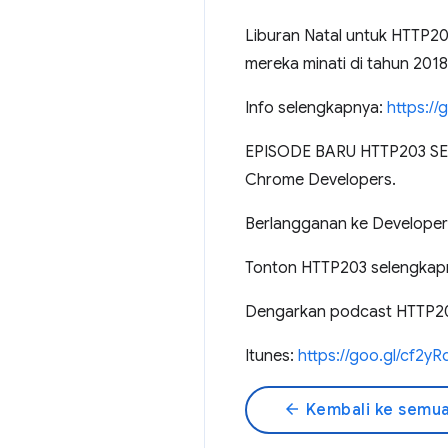
Liburan Natal untuk HTTP20
mereka minati di tahun 2018
Info selengkapnya:
https://
EPISODE BARU HTTP203 SETIA
Chrome Developers.
Berlangganan ke Developer 
Tonton HTTP203 selengkap
Dengarkan podcast HTTP203
Itunes:
https://goo.gl/cf2yR
arrow_back
Kembali ke semua