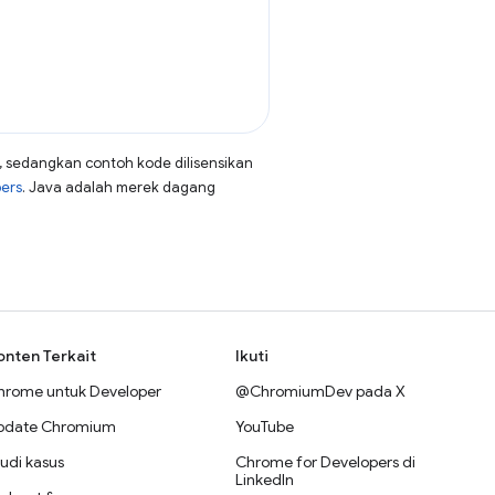
, sedangkan contoh kode dilisensikan
pers
. Java adalah merek dagang
onten Terkait
Ikuti
hrome untuk Developer
@ChromiumDev pada X
pdate Chromium
YouTube
udi kasus
Chrome for Developers di
LinkedIn