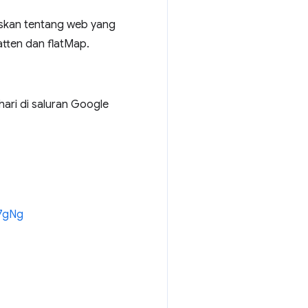
askan tentang web yang
atten dan flatMap.
ari di saluran Google
R7gNg