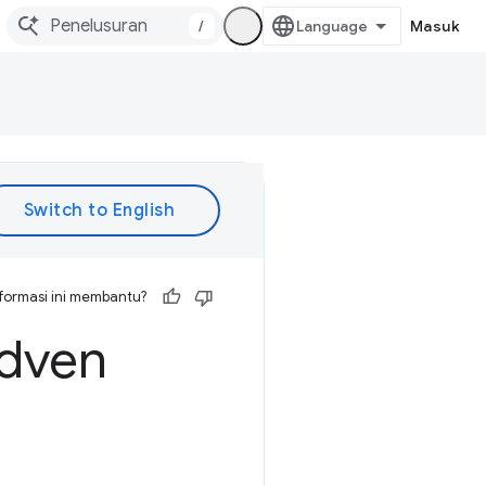
/
Masuk
formasi ini membantu?
Adven