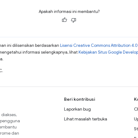
Apakah informasi ini membantu?
man ini dilisensikan berdasarkan
Lisensi Creative Commons Attribution 4.0
mengetahui informasi selengkapnya, lihat
Kebijakan Situs Google Develo
a.
C.
Beri kontribusi
K
Laporkan bug
C
diakses,
Lihat masalah terbuka
U
a pengguna
membantu
St
Chrome dan