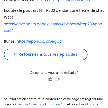
En savoir plus sur HTTP203:
https://bit.ly/2JGctVs
Écoutez le podcast HTTP203 pendant une heure de chat
Web:
https://developers.google.com/web/shows/http203/pod
cast/
Itunes:
https://apple.co/2IQagG6"
arrow_back
Retourner à tous les épisodes
Ce contenu vous a-t-il été utile ?
Sauf indication contraire, le contenu de cette page est régi par une
licence
Creative Commons Attribution 4.0
, et les échantillons de