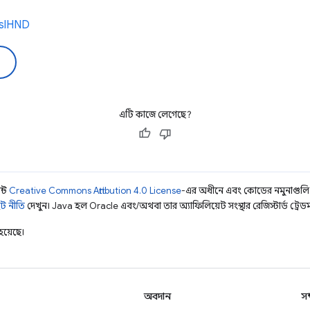
2kslHND
এটি কাজে লেগেছে?
ন্ট
Creative Commons Attribution 4.0 License
-এর অধীনে এবং কোডের নমুনাগুল
ট নীতি
দেখুন। Java হল Oracle এবং/অথবা তার অ্যাফিলিয়েট সংস্থার রেজিস্টার্ড ট্রেডমা
হয়েছে।
অবদান
সম