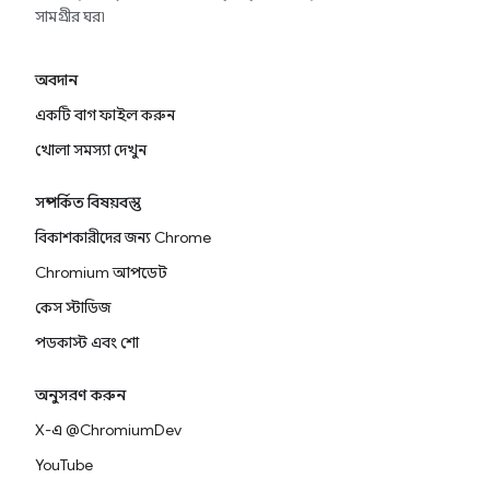
সামগ্রীর ঘর৷
অবদান
একটি বাগ ফাইল করুন
খোলা সমস্যা দেখুন
সম্পর্কিত বিষয়বস্তু
বিকাশকারীদের জন্য Chrome
Chromium আপডেট
কেস স্টাডিজ
পডকাস্ট এবং শো
অনুসরণ করুন
X-এ @ChromiumDev
YouTube