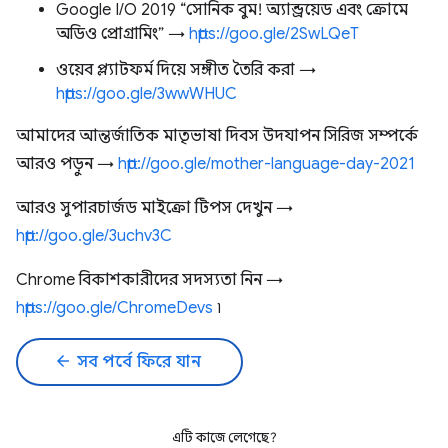
Google I/O 2019 “সোনিক বুম! অ্যান্ড্রয়েড এবং ক্রোমে
অডিও প্রোগ্রামিং” →
https://goo.gle/2SwLQeT
ওয়েব প্ল্যাটফর্ম দিয়ে সঙ্গীত তৈরি করা →
https://goo.gle/3wwWHUC
আমাদের আন্তর্জাতিক মাতৃভাষা দিবস উদযাপন সিরিজ সম্পর্কে
আরও পড়ুন →
http://goo.gle/mother-language-day-2021
আরও সুপারচার্জড মাইক্রো টিপস দেখুন →
http://goo.gle/3uchv3C
Chrome বিকাশকারীদের সদস্যতা নিন →
https://goo.gle/ChromeDevs
৷
arrow_back
সব পর্বে ফিরে যান
এটি কাজে লেগেছে?