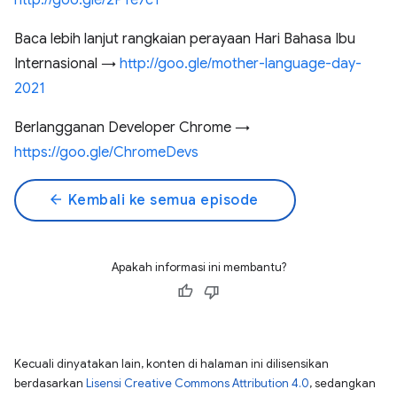
http://goo.gle/2PYe7cT
Baca lebih lanjut rangkaian perayaan Hari Bahasa Ibu
Internasional →
http://goo.gle/mother-language-day-
2021
Berlangganan Developer Chrome →
https://goo.gle/ChromeDevs
arrow_back
Kembali ke semua episode
Apakah informasi ini membantu?
Kecuali dinyatakan lain, konten di halaman ini dilisensikan
berdasarkan
Lisensi Creative Commons Attribution 4.0
, sedangkan