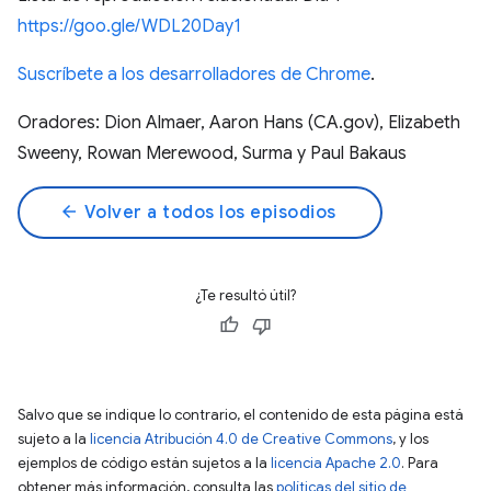
https://goo.gle/WDL20Day1
Suscríbete a los desarrolladores de Chrome
.
Oradores: Dion Almaer, Aaron Hans (CA.gov), Elizabeth
Sweeny, Rowan Merewood, Surma y Paul Bakaus
arrow_back
Volver a todos los episodios
¿Te resultó útil?
Salvo que se indique lo contrario, el contenido de esta página está
sujeto a la
licencia Atribución 4.0 de Creative Commons
, y los
ejemplos de código están sujetos a la
licencia Apache 2.0
. Para
obtener más información, consulta las
políticas del sitio de