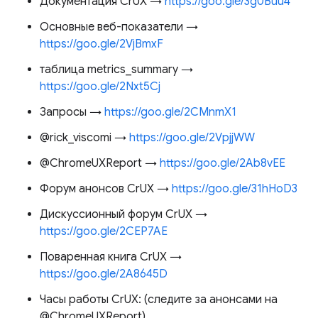
Документация CrUX →
https://goo.gle/3g0Buu4
Основные веб-показатели →
https://goo.gle/2VjBmxF
таблица metrics_summary →
https://goo.gle/2Nxt5Cj
Запросы →
https://goo.gle/2CMnmX1
@rick_viscomi →
https://goo.gle/2VpjjWW
@ChromeUXReport →
https://goo.gle/2Ab8vEE
Форум анонсов CrUX →
https://goo.gle/31hHoD3
Дискуссионный форум CrUX →
https://goo.gle/2CEP7AE
Поваренная книга CrUX →
https://goo.gle/2A8645D
Часы работы CrUX: (следите за анонсами на
@ChromeUXReport)