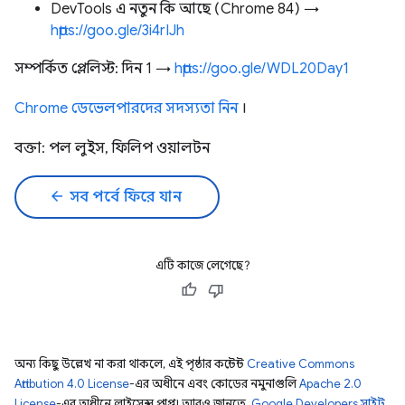
DevTools এ নতুন কি আছে (Chrome 84) →
https://goo.gle/3i4rIJh
সম্পর্কিত প্লেলিস্ট: দিন 1 →
https://goo.gle/WDL20Day1
Chrome ডেভেলপারদের সদস্যতা নিন
।
বক্তা: পল লুইস, ফিলিপ ওয়ালটন
arrow_back
সব পর্বে ফিরে যান
এটি কাজে লেগেছে?
অন্য কিছু উল্লেখ না করা থাকলে, এই পৃষ্ঠার কন্টেন্ট
Creative Commons
Attribution 4.0 License
-এর অধীনে এবং কোডের নমুনাগুলি
Apache 2.0
License
-এর অধীনে লাইসেন্স প্রাপ্ত। আরও জানতে,
Google Developers সাইট