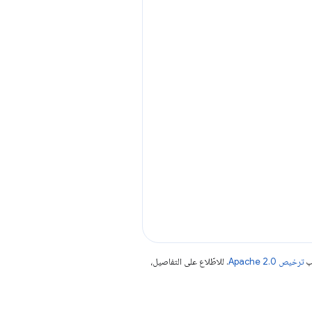
جب
ترخيص Apache 2.0‏
. للاطّلاع على التفاصيل،