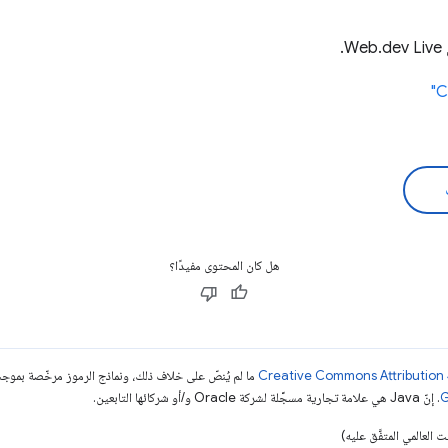
We.
هل كان المحتوى مفيدًا؟
ما لم يُنصّ على خلاف ذلك، ونماذج الرموز مرخّصة بمو
. إنّ Java هي علامة تجارية مسجَّلة لشركة Oracle و/أو شركائها التابعين.