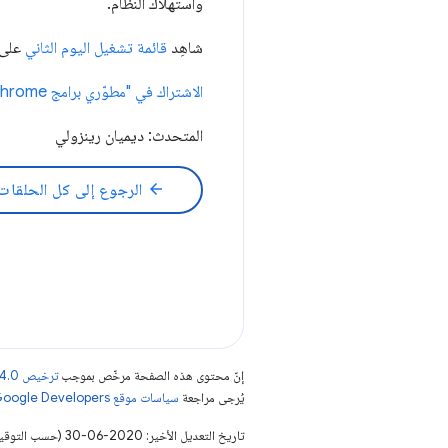
واستهلاك النظام.
شاهِد
قائمة تشغيل اليوم الثاني
على b.dev Live
الاشتراك في "مطوّري برامج Chrome"
المتحدث: ديميان رينزولي
arrow_back
الرجوع إلى كل الحلقات
إنّ محتوى هذه الصفحة مرخّص بموجب
ترخيص Creative Commons Attribution 4.0‏
يُرجى مراجعة
سياسات موقع Google Developers‏
تاريخ التعديل الأخير: 2020-06-30 (حسب التوقيت العالمي المتفَّق عليه)