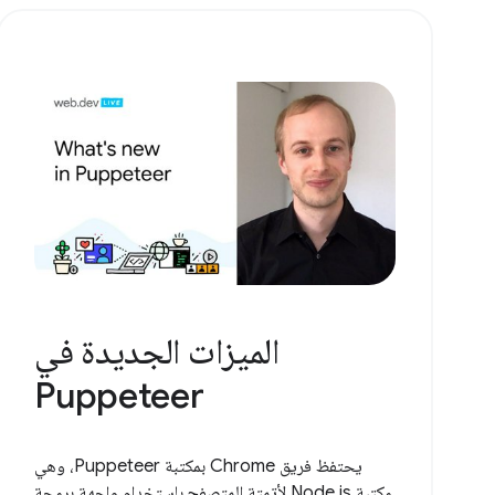
الميزات الجديدة في
Puppeteer
يحتفظ فريق Chrome بمكتبة Puppeteer، وهي
مكتبة Node.js لأتمتة المتصفح باستخدام واجهة برمجة