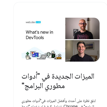
الميزات الجديدة في "أدوات
مطوري البرامج"
لنلقِ نظرة على أحدث وأفضل الميزات في"أدوات مطوري
البرامج" في Chrome. نتناول كيفية استخدام "لوحة