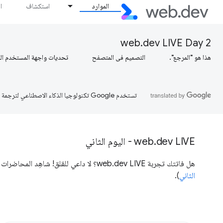
الموارد
استكشاف
ا
web.dev LIVE Day 2
هذا هو "المرجع".
التصميم في المتصفح
تحديات واجهة المستخدم ال
تستخدم Google تكنولوجيا الذكاء الاصطناعي لترجمة المحتوى إلى لغتك المفضّلة، وقد تتضمّن بعض الأخطاء.
web.dev LIVE - اليوم الثاني
هل فاتتك تجربة web.dev LIVE؟ لا داعي للقلق! شاهِد المحاضرات من فعالية web.dev LIVE 2020 على YouTube (
الثاني
).