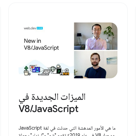
الميزات الجديدة في
V8/JavaScript
ما هي الأمور المدهشة التي حدثت في لغة JavaScript
ومحرك V8 في عام 2019؟ تقوم "شو" و"ليزيك" بجولة