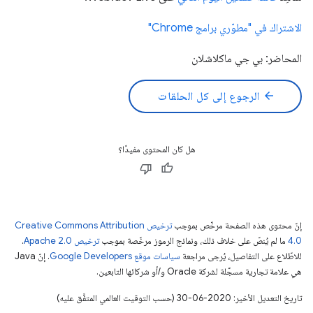
الاشتراك في "مطوّري برامج Chrome"
المحاضر: بي جي ماكلاشلان
arrow_back
الرجوع إلى كل الحلقات
هل كان المحتوى مفيدًا؟
إنّ محتوى هذه الصفحة مرخّص بموجب
ترخيص Creative Commons Attribution
4.0‏
ما لم يُنصّ على خلاف ذلك، ونماذج الرموز مرخّصة بموجب
ترخيص Apache 2.0‏
.
للاطّلاع على التفاصيل، يُرجى مراجعة
سياسات موقع Google Developers‏
. إنّ Java
هي علامة تجارية مسجَّلة لشركة Oracle و/أو شركائها التابعين.
تاريخ التعديل الأخير: 2020-06-30 (حسب التوقيت العالمي المتفَّق عليه)