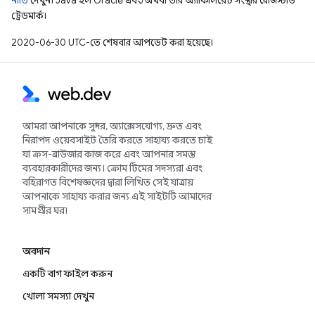
নীতি
দেখুন। Java হল Oracle এবং/অথবা তার অ্যাফিলিয়েট সংস্থার রেজিস্টার্ড
ট্রেডমার্ক।
2020-06-30 UTC-তে শেষবার আপডেট করা হয়েছে।
আমরা আপনাকে সুন্দর, অ্যাক্সেসযোগ্য, দ্রুত এবং
নিরাপদ ওয়েবসাইট তৈরি করতে সাহায্য করতে চাই
যা ক্রস-ব্রাউজার কাজ করে এবং আপনার সমস্ত
ব্যবহারকারীদের জন্য। ক্রোম টিমের সদস্যরা এবং
বহিরাগত বিশেষজ্ঞদের দ্বারা লিখিত সেই যাত্রায়
আপনাকে সাহায্য করার জন্য এই সাইটটি আমাদের
সামগ্রীর ঘর৷
অবদান
একটি বাগ ফাইল করুন
খোলা সমস্যা দেখুন