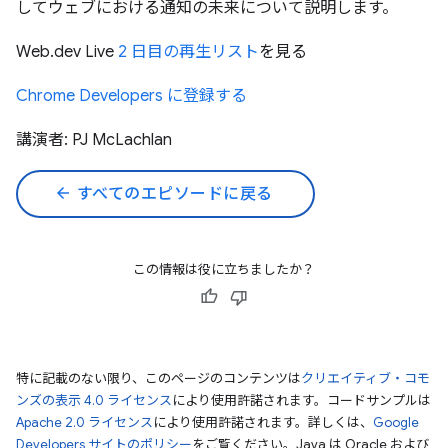
してウェブにおける通知の未来について説明します。
Web.dev Live
2 日目の再生リスト
を見る
Chrome Developers に登録する
講演者: PJ McLachlan
arrow_back
すべてのエピソードに戻る
この情報は役に立ちましたか？
特に記載のない限り、このページのコンテンツは
クリエイティブ・コモ
ンズの表示 4.0 ライセンス
により使用許諾されます。コードサンプルは
Apache 2.0 ライセンス
により使用許諾されます。詳しくは、
Google
Developers サイトのポリシー
をご覧ください。Java は Oracle および