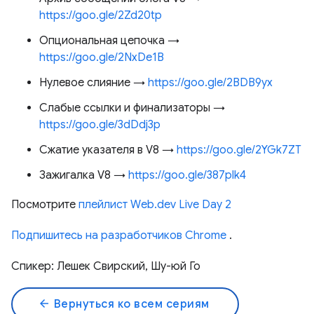
https://goo.gle/2Zd20tp
Опциональная цепочка →
https://goo.gle/2NxDe1B
Нулевое слияние →
https://goo.gle/2BDB9yx
Слабые ссылки и финализаторы →
https://goo.gle/3dDdj3p
Сжатие указателя в V8 →
https://goo.gle/2YGk7ZT
Зажигалка V8 →
https://goo.gle/387plk4
Посмотрите
плейлист Web.dev Live Day 2
Подпишитесь на разработчиков Chrome
.
Спикер: Лешек Свирский, Шу-юй Го
arrow_back
Вернуться ко всем сериям