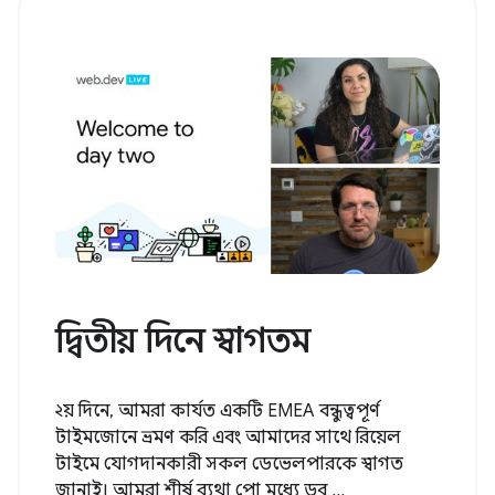
দ্বিতীয় দিনে স্বাগতম
২য় দিনে, আমরা কার্যত একটি EMEA বন্ধুত্বপূর্ণ
টাইমজোনে ভ্রমণ করি এবং আমাদের সাথে রিয়েল
টাইমে যোগদানকারী সকল ডেভেলপারকে স্বাগত
জানাই। আমরা শীর্ষ ব্যথা পো মধ্যে ডুব ...