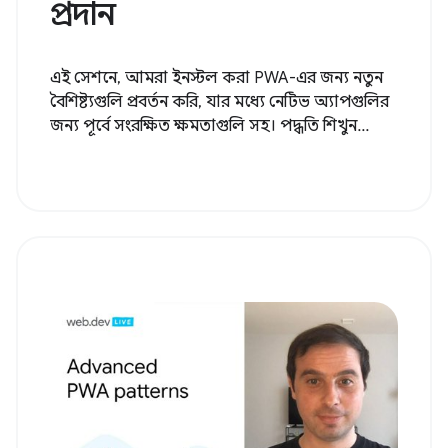
প্রদান
এই সেশনে, আমরা ইনস্টল করা PWA-এর জন্য নতুন
বৈশিষ্ট্যগুলি প্রবর্তন করি, যার মধ্যে নেটিভ অ্যাপগুলির
জন্য পূর্বে সংরক্ষিত ক্ষমতাগুলি সহ। পদ্ধতি শিখুন...