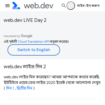
সাইন-ইন করুন
web.dev LIVE Day 2
এই পৃষ্ঠাটি
Cloud Translation API
অনুবাদ করেছে।
web.dev লাইভ দিন 2
web.dev লাইভ মিস করেছেন? আমরা আপনাকে কভার করেছি.
ইউটিউবে ওয়েব.ডেভ লাইভ 2020 ইভেন্ট থেকে আলোচনা দেখুন
(
দিন 1
,
দ্বিতীয় দিন
)