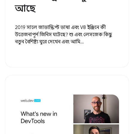
আছে
2019 সালে জাভাস্ক্রিপ্ট ভাষা এবং V8 ইঞ্জিনে কী
উত্তেজনাপূর্ণ জিনিস ঘটেছে? শু এবং লেসজেক কিছু
নতুন বৈশিষ্ট্য ঘুরে দেখেন এবং আমি...