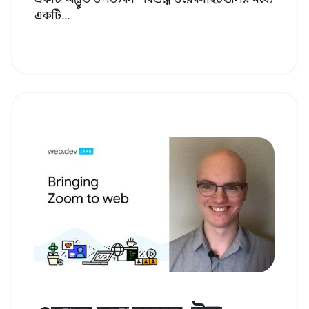
একটি...