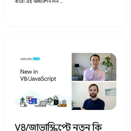
করে। এই অধিবেশন দিন ...
V8/জাভাস্ক্রিপ্টে নতুন কি