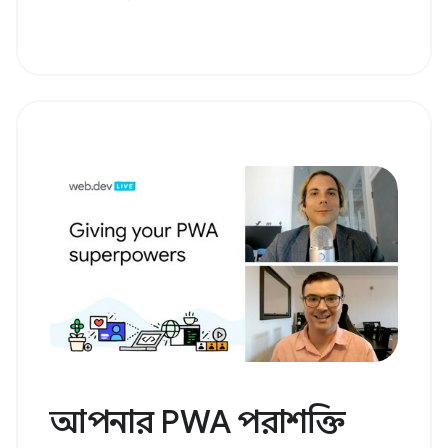
আপনার PWA পরাশক্তি