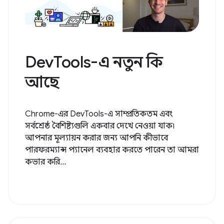
DevTools-এ নতুন কি
আছে
Chrome-এর DevTools-এ সাম্প্রতিকতম এবং
সর্বশ্রেষ্ঠ বৈশিষ্ট্যগুলি একবার দেখে নেওয়া যাক৷
আপনার মূল্যায়ন করার জন্য আপনি কীভাবে
পারফরম্যান্স প্যানেল ব্যবহার করতে পারেন তা আমরা
কভার করি...