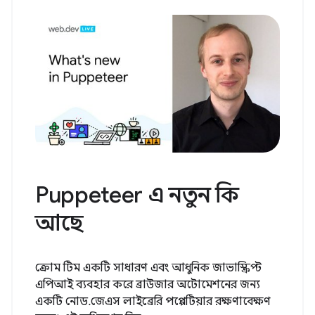
Puppeteer এ নতুন কি
আছে
ক্রোম টিম একটি সাধারণ এবং আধুনিক জাভাস্ক্রিপ্ট
এপিআই ব্যবহার করে ব্রাউজার অটোমেশনের জন্য
একটি নোড.জেএস লাইব্রেরি পপ্পেটিয়ার রক্ষণাবেক্ষণ