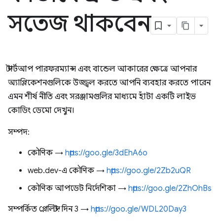
সতেজ থাকবেন
স্টার্টআপ পারফরম্যান্স এবং বান্ডেল আকারের ক্ষেত্রে আপনার
অ্যাপ্লিকেশনগুলিকে উজ্জ্বল করতে আপনি ব্যবহার করতে পারেন
এমন শীর্ষ নীতি এবং সরঞ্জামগুলির মাধ্যমে হাঁটা একটি লাইভ
কোডিং ডেমো দেখুন।
সম্পদ:
কৌণিক →
https://goo.gle/3dEhA6o
web.dev-এ কৌণিক →
https://goo.gle/2Zb2uQR
কৌণিক আপডেট নির্দেশিকা →
https://goo.gle/2ZhOhBs
সম্পর্কিত প্লেলিস্ট: দিন 3 →
https://goo.gle/WDL20Day3