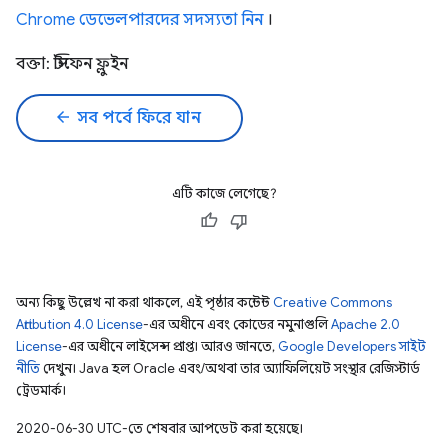
Chrome ডেভেলপারদের সদস্যতা নিন
।
বক্তা: স্টিফেন ফ্লুইন
arrow_back
সব পর্বে ফিরে যান
এটি কাজে লেগেছে?
অন্য কিছু উল্লেখ না করা থাকলে, এই পৃষ্ঠার কন্টেন্ট
Creative Commons
Attribution 4.0 License
-এর অধীনে এবং কোডের নমুনাগুলি
Apache 2.0
License
-এর অধীনে লাইসেন্স প্রাপ্ত। আরও জানতে,
Google Developers সাইট
নীতি
দেখুন। Java হল Oracle এবং/অথবা তার অ্যাফিলিয়েট সংস্থার রেজিস্টার্ড
ট্রেডমার্ক।
2020-06-30 UTC-তে শেষবার আপডেট করা হয়েছে।