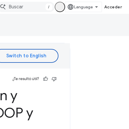
/
Acceder
¿Te resultó útil?
n y
COOP y