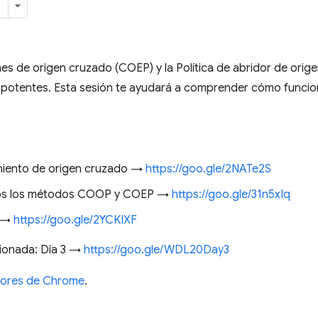
nes de origen cruzado (COEP) y la Política de abridor de orig
es potentes. Esta sesión te ayudará a comprender cómo funcio
amiento de origen cruzado →
https://goo.gle/2NATe2S
ios los métodos COOP y COEP →
https://goo.gle/31n5xIq
P →
https://goo.gle/2YCKIXF
cionada: Día 3 →
https://goo.gle/WDL20Day3
adores de Chrome
.