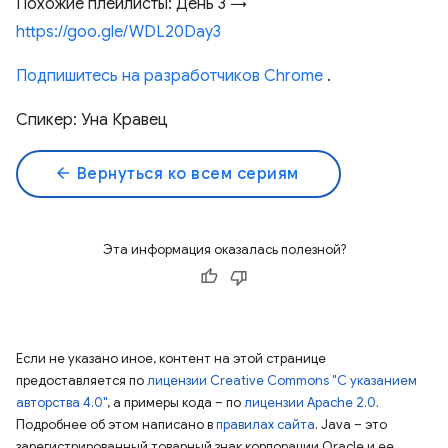
Похожие плейлисты: День 3 →
https://goo.gle/WDL20Day3
Подпишитесь на разработчиков Chrome
.
Спикер: Уна Кравец
arrow_back
Вернуться ко всем сериям
Эта информация оказалась полезной?
Если не указано иное, контент на этой странице
предоставляется по
лицензии Creative Commons "С указанием
авторства 4.0"
, а примеры кода – по
лицензии Apache 2.0
.
Подробнее об этом написано в
правилах сайта
. Java – это
зарегистрированный товарный знак корпорации Oracle и ее