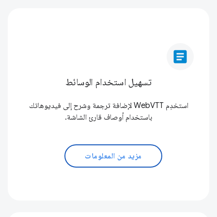
article
تسهيل استخدام الوسائط
استخدِم WebVTT لإضافة ترجمة وشرح إلى فيديوهاتك
باستخدام أوصاف قارئ الشاشة.
مزيد من المعلومات