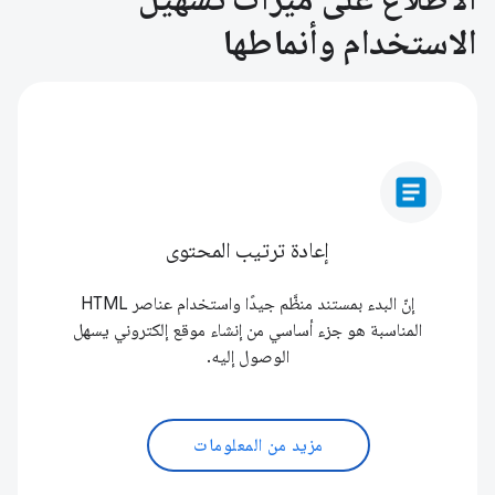
الاستخدام وأنماطها
article
إعادة ترتيب المحتوى
إنّ البدء بمستند منظَّم جيدًا واستخدام عناصر HTML
المناسبة هو جزء أساسي من إنشاء موقع إلكتروني يسهل
الوصول إليه.
مزيد من المعلومات