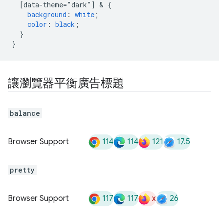
[data-theme="dark"]
 & 
{
background
:
white
;
color
:
black
;
}
}
讓瀏覽器平衡廣告標題
balance
114
114
121
17.5
Browser Support
pretty
117
117
x
26
Browser Support