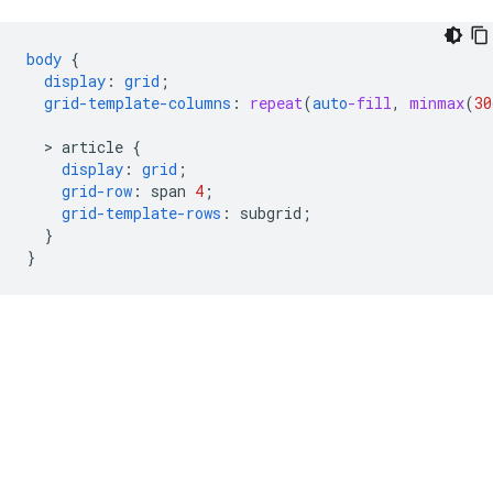
body
{
display
:
grid
;
grid-template-columns
:
repeat
(
auto
-fill
,
minmax
(
30
  > 
article
{
display
:
grid
;
grid-row
:
span
4
;
grid-template-rows
:
subgrid
;
}
}