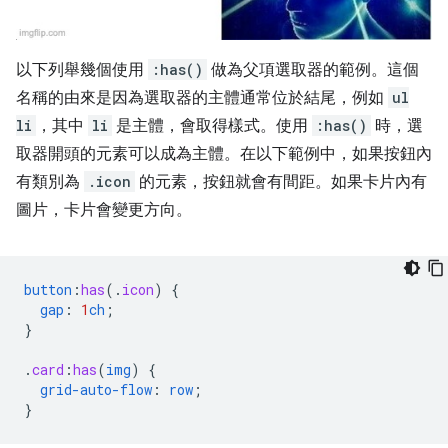
以下列舉幾個使用
:has()
做為父項選取器的範例。這個
名稱的由來是因為選取器的主體通常位於結尾，例如
ul
li
，其中
li
是主體，會取得樣式。使用
:has()
時，選
取器開頭的元素可以成為主體。在以下範例中，如果按鈕內
有類別為
.icon
的元素，按鈕就會有間距。如果卡片內有
圖片，卡片會變更方向。
button
:
has
(
.
icon
)
{
gap
:
1
ch
;
}
.
card
:
has
(
img
)
{
grid-auto-flow
:
row
;
}