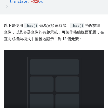
translate
:
-320
px
;
}
以下是使用
:has()
做為父項選取器、
:has()
搭配數量
查詢，以及容器查詢的有趣示範，可製作格線版面配置，在
直向或橫向模式中優雅地顯示 1 到 12 個元素：