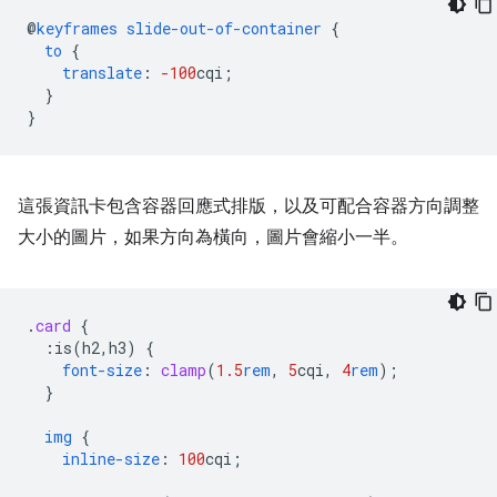
@
keyframes
slide-out-of-container
{
to
{
translate
:
-100
cqi
;
}
}
這張資訊卡包含容器回應式排版，以及可配合容器方向調整
大小的圖片，如果方向為橫向，圖片會縮小一半。
.
card
{
:is(h2,h3)
{
font-size
:
clamp
(
1.5
rem
,
5
cqi
,
4
rem
);
}
img
{
inline-size
:
100
cqi
;