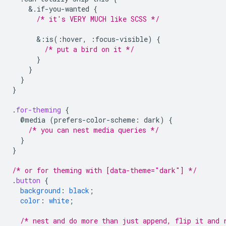
&
.if-you-wanted
{
/* it's VERY MUCH like SCSS */
&
:is(:hover,
:focus-visible)
{
/* put a bird on it */
}
}
}
}
.
for-theming
{
@media
(
prefers-color-scheme
:
dark
)
{
/* you can nest media queries */
}
}
/* or for theming with [data-theme="dark"] */
.
button
{
background
:
black
;
color
:
white
;
/* nest and do more than just append, flip it and 