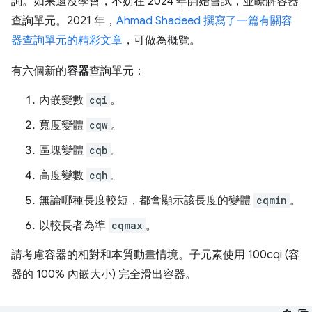
詢。如果還沒學會，不妨在 2024 年開始嘗試，並瞭解容器
查詢單元。2021 年，
Ahmad Shadeed 撰寫了一篇有關容
器查詢單元的精彩文章
，可做為概覽。
有六個新的
容器
查詢單元：
內嵌變數
cqi
。
寬度變體
cqw
。
區塊變體
cqb
。
高度變數
cqh
。
無論哪種長度較短，都會顯示該長度的變體
cqmin
。
以較長者為準
cqmax
。
請考慮容器的相對和本質動畫情境。子元素使用 100cqi (容
器的 100% 內嵌大小) 完全滑出容器。