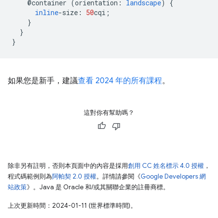
@container
(
orientation
:
landscape
)
{
inline
-
size
:
50
cqi
;
}
}
}
如果您是新手，建議
查看 2024 年的所有課程
。
這對你有幫助嗎？
除非另有註明，否則本頁面中的內容是採用
創用 CC 姓名標示 4.0 授權
，
程式碼範例則為
阿帕契 2.0 授權
。詳情請參閱《
Google Developers 網
站政策
》。Java 是 Oracle 和/或其關聯企業的註冊商標。
上次更新時間：2024-01-11 (世界標準時間)。