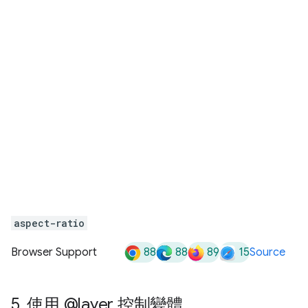
aspect-ratio
88
88
89
15
Browser Support
Source
5
.
使用 @layer 控制變體