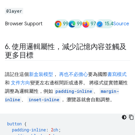
@layer
99
99
97
15.4
Browser Support
Source
6
.
使用邏輯屬性，減少記憶內容並觸及
更多目標
請記住這個
新盒裝模型
，
再也不必擔心
要為國際
書寫模式
和
文件方向
變更左右邊框間距或邊界。 將樣式從實體屬性
調整為邏輯屬性，例如
padding-inline
、
margin-
inline
、
inset-inline
， 瀏覽器就會自動調整。
button
{
padding-inline
:
2
ch
;