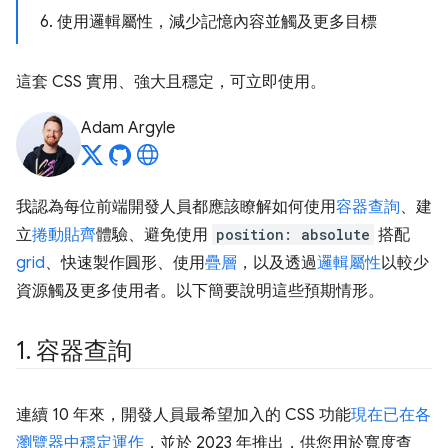
6. 使用邏輯屬性，減少記憶內容並觸及更多目標
這套 CSS 實用、強大且穩定，可立即使用。
Adam Argyle
我認為每位前端開發人員都應該瞭解如何使用
容器查詢
、建
立
捲動貼齊
體驗、避免使用
position: absolute
搭配
grid
、快速製作圓形、使用
疊層
，以及透過
邏輯屬性
以較少
資源觸及更多使用者。以下簡要說明這些預期情形。
1
.
容器查詢
連續 10 年來，開發人員最希望加入的 CSS 功能
現在已在各
瀏覽器中穩定運作
，並於 2023 年推出，供您用於寬度查