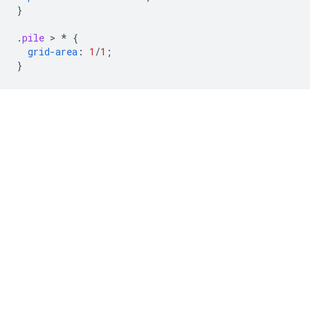
}
.
pile
 > 
*
{
grid-area
:
1
/
1
;
}