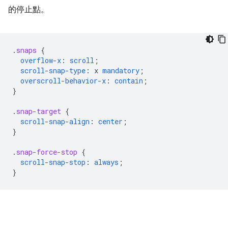
的停止點。
.
snaps
{
overflow-x
:
scroll
;
scroll-snap-type
:
x
mandatory
;
overscroll-behavior-x
:
contain
;
}
.
snap-target
{
scroll-snap-align
:
center
;
}
.
snap-force-stop
{
scroll-snap-stop
:
always
;
}