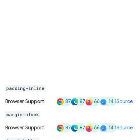
padding-inline
87
87
66
14.1
Browser Support
Source
margin-block
87
87
66
14.1
Browser Support
Source