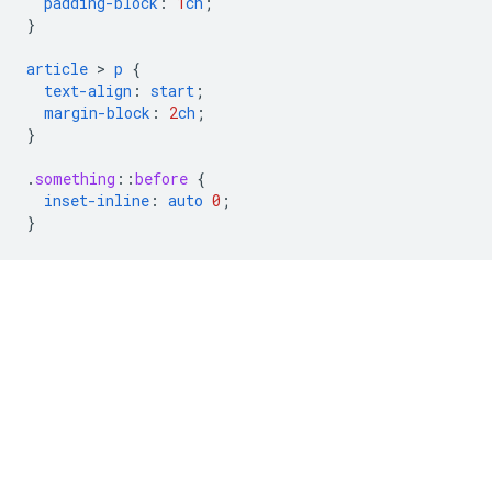
padding-block
:
1
ch
;
}
article
 > 
p
{
text-align
:
start
;
margin-block
:
2
ch
;
}
.
something
::
before
{
inset-inline
:
auto
0
;
}