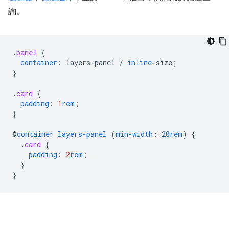
詢。
.
panel
{
container
:
layers-panel
/
inline
-
size
;
}
.
card
{
padding
:
1
rem
;
}
@
container
layers-panel
(
min-width
:
20rem
)
{
.
card
{
padding
:
2
rem
;
}
}