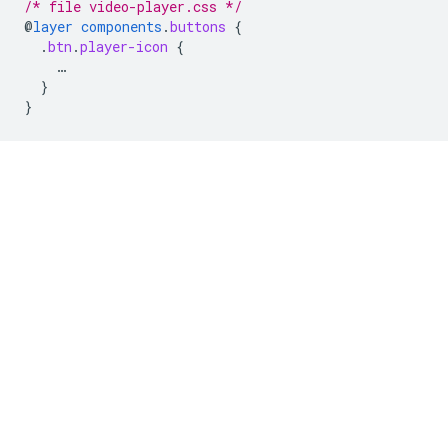
/* file video-player.css */
@
layer
components
.
buttons
{
.
btn
.
player-icon
{
…
}
}