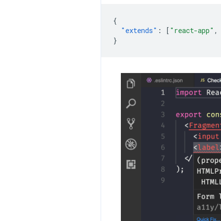
{
"extends"
:
[
"react-app"
,
}