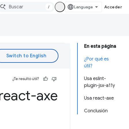
/
Acceder
En esta página
¿Por qué es
útil?
Usa eslint-
¿Te resultó útil?
plugin-jsx-a11y
 react-axe
Usa react-axe
Conclusión