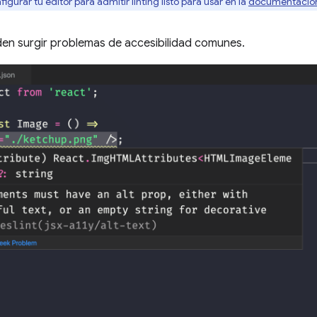
urar tu editor para admitir linting listo para usar en la
documentació
en surgir problemas de accesibilidad comunes.