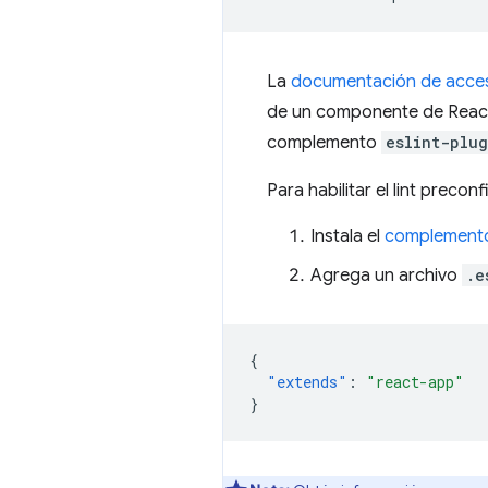
La
documentación de acces
de un componente de React.
complemento
eslint-plu
Para habilitar el lint preco
Instala el
complemento
Agrega un archivo
.e
{
"extends"
:
"react-app"
}