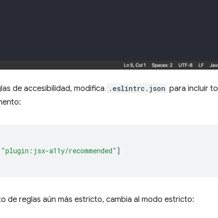
glas de accesibilidad, modifica
.eslintrc.json
para incluir t
mento:
"plugin:jsx-a11y/recommended"
]
o de reglas aún más estricto, cambia al modo estricto: