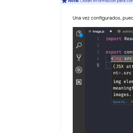
Nota:
Obtén información para config
Una vez configurados, pued