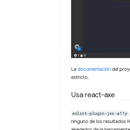
La
documentación
del proy
estricto.
Usa react-axe
eslint-plugin-jsx-a11y
ninguno de los resultados H
alrededor de la herramient