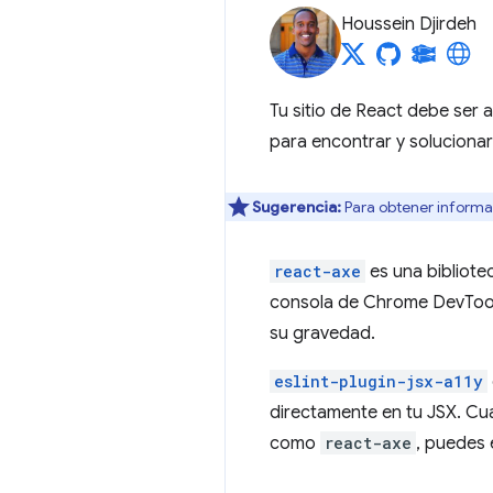
Houssein Djirdeh
Tu sitio de React debe ser a
para encontrar y solucionar
Sugerencia:
Para obtener informac
react-axe
es una bibliote
consola de Chrome DevTools
su gravedad.
eslint-plugin-jsx-a11y
directamente en tu JSX. Cu
como
react-axe
, puedes 