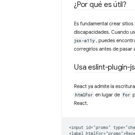
¿Por qué es útil?
Es fundamental crear sitios
discapacidades. Cuando usa
jsx-a11y
, puedes encontr
corregirlos antes de pasar 
Usa eslint-plugin-j
React ya admite la escritur
htmlFor
en lugar de
for
p
React.
<input id="promo" type="che