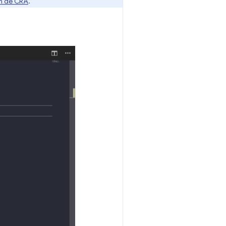
n de CRA
.