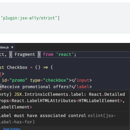
"plugin:jsx-a11y/strict"
]