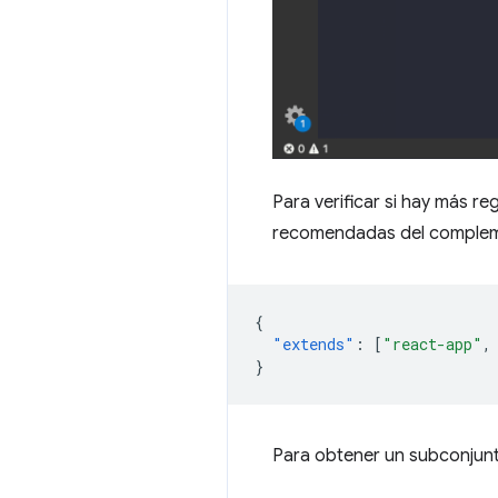
Para verificar si hay más re
recomendadas del comple
{
"extends"
:
[
"react-app"
,
}
Para obtener un subconjunt