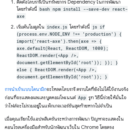
ติดตั้งไลบรารีเป็นทรัพยากร Dependency ในการพัฒนา
โดยทำดังนี้
bash npm install --save-dev react-
axe
เริ่มต้นโมดูลใน
index.js
โดยทำดังนี้
js if
(process.env.NODE_ENV !== 'production') {
import('react-axe').then(axe => {
axe.default(React, ReactDOM, 1000);
ReactDOM.render(<App />,
document.getElementById('root')); }); }
else { ReactDOM.render(<App />,
document.getElementById('root')); }
การนําเข้าแบบไดนามิก
จะโหลดไลบรารี ตราบใดที่ยังไม่ได้ใช้งานจริง
ก่อนที่จะแสดงผลและบูตคอมโพเนนต์
App
รูท วิธีนี้ช่วยให้มั่นใจ
ว่าไฟล์จะไม่รวมอยู่ในแพ็กเกจเวอร์ชันสุดท้ายหากไม่จำเป็น
เมื่อคุณเรียกใช้แอปพลิเคชันระหว่างการพัฒนา ปัญหาจะแสดงใน
คอนโซลเครื่องมือสำหรับนักพัฒนาเว็บใน Chrome โดยตรง