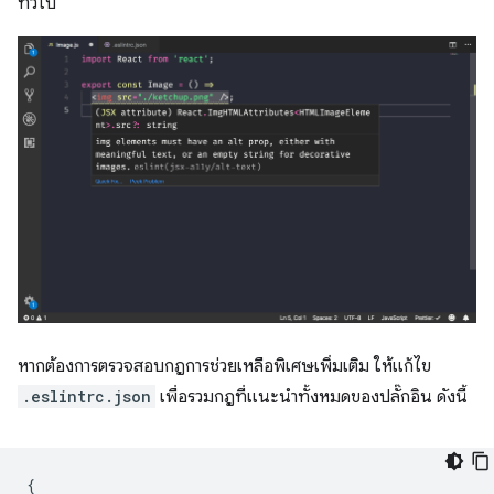
ทั่วไป
หากต้องการตรวจสอบกฎการช่วยเหลือพิเศษเพิ่มเติม ให้แก้ไข
.eslintrc.json
เพื่อรวมกฎที่แนะนำทั้งหมดของปลั๊กอิน ดังนี้
{