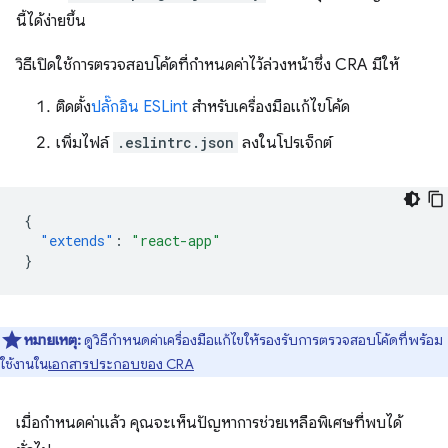
นี้ได้ง่ายขึ้น
วิธีเปิดใช้การตรวจสอบโค้ดที่กำหนดค่าไว้ล่วงหน้าซึ่ง CRA มีให้
ติดตั้ง
ปลั๊กอิน ESLint
สำหรับเครื่องมือแก้ไขโค้ด
เพิ่มไฟล์
.eslintrc.json
ลงในโปรเจ็กต์
{
"extends"
:
"react-app"
}
หมายเหตุ:
ดูวิธีกำหนดค่าเครื่องมือแก้ไขให้รองรับการตรวจสอบโค้ดที่พร้อม
ใช้งานใน
เอกสารประกอบของ CRA
เมื่อกําหนดค่าแล้ว คุณจะเห็นปัญหาการช่วยเหลือพิเศษที่พบได้