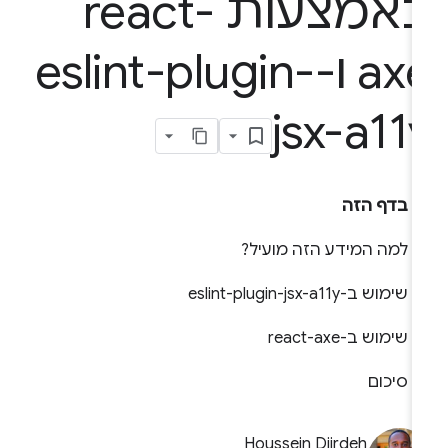
באמצעות react-
axe ו-eslint-plugin-
jsx-a11
בדף הזה
למה המידע הזה מועיל?
שימוש ב-eslint-plugin-jsx-a11y
שימוש ב-react-axe
סיכום
Houssein Djirdeh