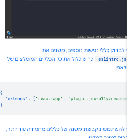
י לבדוק כללי נגישות נוספים, משנים את
.eslintrc.jso
כך שיכלול את כל הכללים המומלצים של
לאגין:
{
"extends"
:
[
"react-app"
,
"plugin:jsx-a11y/recomme
}
די להשתמש בקבוצת משנה של כללים מחמירה עוד יותר,