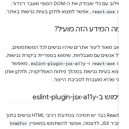
בשילוב עם כלי שבודק את ה-DOM הסופי שעבר רינדור,
מו
react-axe
, אפשר למצוא ולתקן בעיות נגישות באתר.
מה המידע הזה מועיל?
שוב מאוד ליצור אתרים שיהיו נגישים לכל המשתמשים,
לל אנשים עם מוגבלויות. שימוש בספריית ביקורת נגישות,
מו
react-axe
ו-
eslint-plugin-jsx-a11y
, מאפשר
צוא בעיות נגישות במהלך פיתוח האפליקציה, ולתקן אותן
פני שהיא מועברת לסביבת הייצור.
וש ב-eslint-plugin-jsx-a11y
ב-React כבר יש תמיכה בכתיבת רכיבי HTML נגישים בתוך
JSX. לדוגמה, אפשר להשתמש במאפיין
htmlFor