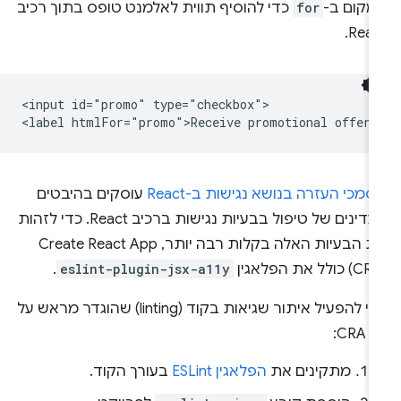
מקום ב-
for
כדי להוסיף תווית לאלמנט טופס בתוך רכיב
Reac
<input id="promo" type="checkbox">

מכי העזרה בנושא נגישות ב-React
עוסקים בהיבטים
העדינים של טיפול בבעיות נגישות ברכיב React. כדי לזהות
את הבעיות האלה בקלות רבה יותר, Create React App
.
eslint-plugin-jsx-a11y
כדי להפעיל איתור שגיאות בקוד (linting) שהוגדר מראש על
 CRA:
מתקינים את
הפלאגין ESLint
בעורך הקוד.