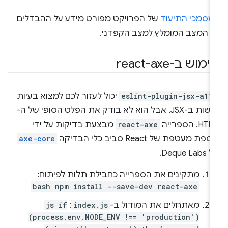
מסמכי התיעוד
של הפרויקט מפורט מידע על ההבדלים
ין המצב המומלץ למצב הקפדני.
מוש ב-react-axe
eslint-plugin-jsx-a11
יכול לעזור לכם למצוא בעיות
נגישות ב-JSX, אבל הוא לא בודק את הפלט הסופי של ה-
H. הספרייה
react-axe
מבצעת בדיקות על ידי
פת מעטפת של React סביב כלי הבדיקה
axe-core
Deque La.
מתקינים את הספרייה כחבילת תלות לפיתוח:
bash npm install --save-dev react-axe
מאתחלים את המודול ב-
index.js
:
js if
(process.env.NODE_ENV !== 'production')