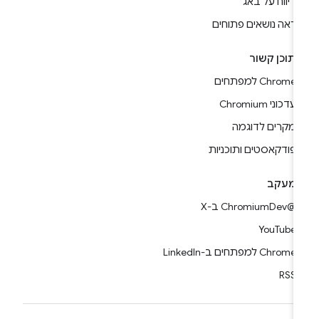
דיווח על באג
ראה נושאים פתוחים
תוכן קשור
Chrome למפתחים
עדכוני Chromium
מקרים לדוגמה
פודקאסטים ותוכניות
מעקב
@ChromiumDev ב-X
YouTube
Chrome למפתחים ב-LinkedIn
RSS