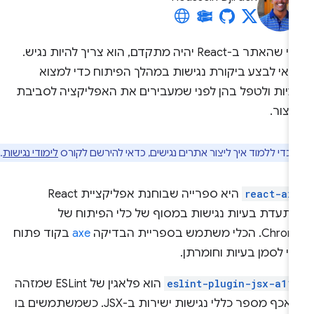
כדי שהאתר ב-React יהיה מתקדם, הוא צריך להיות נגיש.
דאי לבצע ביקורת נגישות במהלך הפיתוח כדי למצוא
עיות ולטפל בהן לפני שמעבירים את האפליקציה לסביבת
יצור.
כדי ללמוד איך ליצור אתרים נגישים, כדאי להירשם לקורס
לימודי נגישות
.
react-ax
היא ספרייה שבוחנת אפליקציית React
מתעדת בעיות נגישות במסוף של כלי הפיתוח של
C. הכלי משתמש בספריית הבדיקה
axe
בקוד פתוח
י לסמן בעיות וחומרתן.
eslint-plugin-jsx-a11
הוא פלאגין של ESLint שמזהה
ומאכף מספר כללי נגישות ישירות ב-JSX. כשמשתמשים בו