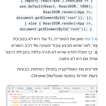
{ import('react-axe').then(axe => {
axe.default(React, ReactDOM, 1000);
ReactDOM.render(<App />,
document.getElementById('root')); });
} else { ReactDOM.render(<App />,
document.getElementById('root')); }
בוא דינמי
טוען את הספרייה, כל עוד היא לא בסביבת
יצור, לפני שהוא מבצע עיבוד וטעינה של רכיב השורש
Ap
. כך תוכלו לוודא שהיא לא תהיה כלולה בחבילת הייצור
סופית אם היא לא נחוצה.
שמריצים את האפליקציה במהלך הפיתוח, הבעיות
פיעות ישירות במסוף Chrome DevTools.