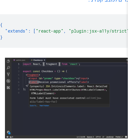
וברים למצב קפדני:
{
"extends"
:
[
"react-app"
,
"plugin:jsx-a11y/strict"
}