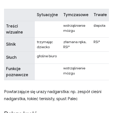
Sytuacyjne
Tymczasowe
Trwałe
wstrząśnienie
ślepota
Treści
mózgu
wizualne
trzymając
złamana ręka,
RSI*
Silnik
dziecko
RSI*
głośne biuro
Słuch
wstrząśnienie
Funkcje
mózgu
poznawcze
Powtarzające się urazy nadgarstka: np. zespół cieśni
nadgarstka, łokieć tenisisty, spust Palec