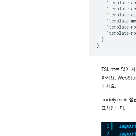
    "template-ac
    "template-ac
    "template-cl
    "template-mo
    "template-no
    "template-no
  }

TSLint는 많이
하세요. WebSt
하세요.
codelyzer의
표시됩니다.