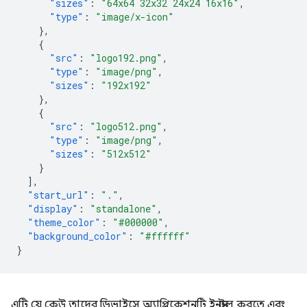
"sizes"
:
"64x64 32x32 24x24 16x16"
,
"type"
:
"image/x-icon"
},
{
"src"
:
"logo192.png"
,
"type"
:
"image/png"
,
"sizes"
:
"192x192"
},
{
"src"
:
"logo512.png"
,
"type"
:
"image/png"
,
"sizes"
:
"512x512"
}
],
"start_url"
:
"."
,
"display"
:
"standalone"
,
"theme_color"
:
"#000000"
,
"background_color"
:
"#ffffff"
}
এটি যে কেউ তাদের ডিভাইসে অ্যাপ্লিকেশনটি ইনস্টল করতে এবং