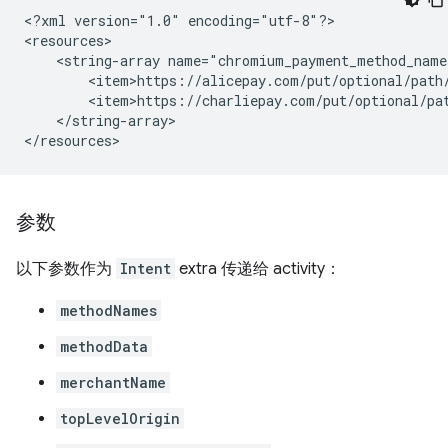
<?xml
version="1.0"
encoding="utf-8"?>

<string-array
</string-array>

参数
以下参数作为
Intent
extra 传递给 activity：
methodNames
methodData
merchantName
topLevelOrigin