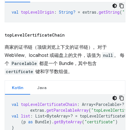
val
topLevelOrigin
:
String?
=
extras
.
getString
(
"to
top
Level
Certificate
Chain
商家的证书链（顶级浏览上下文的证书链）。对于
WebView、localhost 或磁盘上的文件，该值为
null
。 每
个
Parcelable
都是一个 Bundle，其中包含
certificate
键和字节数组值。
Kotlin
Java
val
topLevelCertificateChain
:
Array<Parcelable>? 
=
extras
.
getParcelableArray
(
"topLevelCertifi
val
list
:
List<ByteArray>? 
=
topLevelCertificateCh
(
p
as
Bundle
).
getByteArray
(
"certificate"
)
}