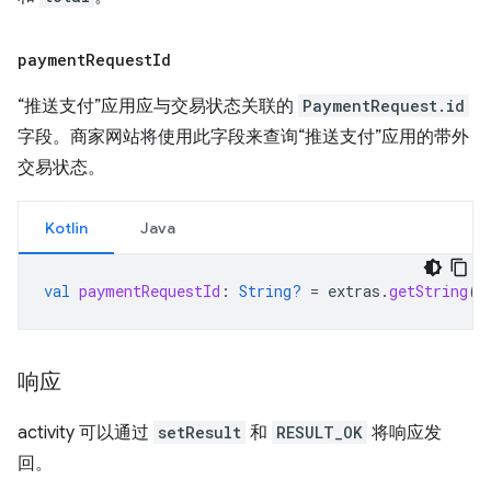
payment
Request
Id
“推送支付”应用应与交易状态关联的
PaymentRequest.id
字段。商家网站将使用此字段来查询“推送支付”应用的带外
交易状态。
Kotlin
Java
val
paymentRequestId
:
String?
=
extras
.
getString
(
"
响应
activity 可以通过
setResult
和
RESULT_OK
将响应发
回。