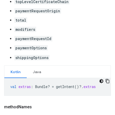
topLevelCertificateChain
paymentRequestOrigin
total
modifiers
paymentRequestId
paymentOptions
shippingOptions
Kotlin
Java
val
extras
:
Bundle? 
=
getIntent
()
?.
extras
method
Names