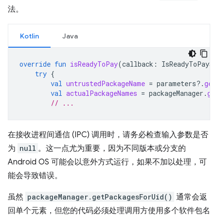
法。
Kotlin
Java
override
fun
isReadyToPay
(
callback
:
IsReadyToPaySe
try
{
val
untrustedPackageName
=
parameters
?.
get
val
actualPackageNames
=
packageManager
.
ge
// ...
在接收进程间通信 (IPC) 调用时，请务必检查输入参数是否
为
null
。这一点尤为重要，因为不同版本或分支的
Android OS 可能会以意外方式运行，如果不加以处理，可
能会导致错误。
虽然
packageManager.getPackagesForUid()
通常会返
回单个元素，但您的代码必须处理调用方使用多个软件包名