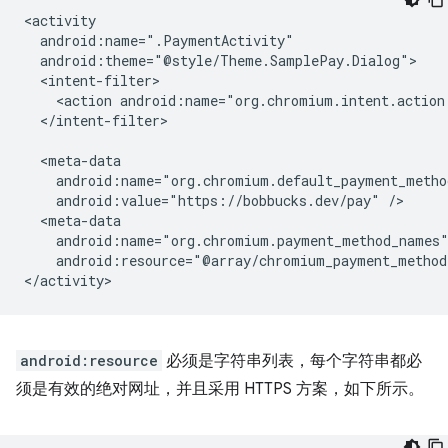
<action
android:name="org.chromium.intent.action
</intent-filter>

android:value="https://bobbucks.dev/pay"
android:resource="@array/chromium_payment_method
android:resource
必须是字符串列表，每个字符串都必
须是有效的绝对网址，并且采用 HTTPS 方案，如下所示。