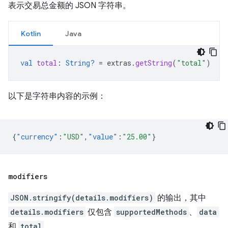
表示交易总金额的 JSON 字符串。
Kotlin
Java
val
total
:
String?
=
extras
.
getString
(
"total"
)
以下是字符串内容的示例：
{
"currency"
:
"USD"
,
"value"
:
"25.00"
}
modifiers
JSON.stringify(details.modifiers)
的输出，其中
details.modifiers
仅包含
supportedMethods
、
data
和
total
。