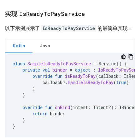
实现
Is
Ready
To
Pay
Service
以下示例展示了
IsReadyToPayService
的最简单实现：
Kotlin
Java
class
SampleIsReadyToPayService
:
Service
()
{
private
val
binder
=
object
:
IsReadyToPayServ
override
fun
isReadyToPay
(
callback
:
IsRead
callback
?.
handleIsReadyToPay
(
true
)
}
}
override
fun
onBind
(
intent
:
Intent?)
:
IBinder?
return
binder
}
}