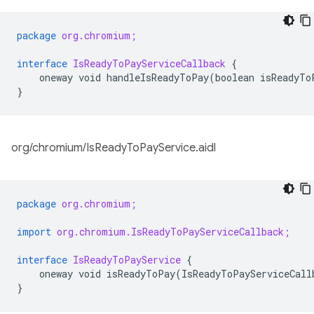
package
org.chromium;
interface
IsReadyToPayServiceCallback
{
oneway
void
handleIsReadyToPay
(
boolean
isReadyTo
}
org/chromium/IsReadyToPayService.aidl
package
org.chromium;
import
org.chromium.IsReadyToPayServiceCallback;
interface
IsReadyToPayService
{
oneway
void
isReadyToPay
(
IsReadyToPayServiceCall
}