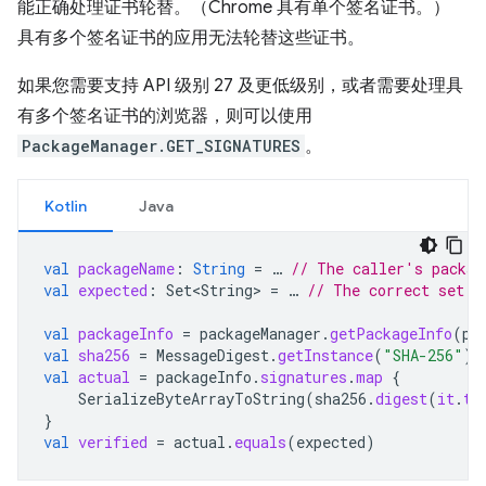
能正确处理证书轮替。（Chrome 具有单个签名证书。）
具有多个签名证书的应用无法轮替这些证书。
如果您需要支持 API 级别 27 及更低级别，或者需要处理具
有多个签名证书的浏览器，则可以使用
PackageManager.GET_SIGNATURES
。
Kotlin
Java
val
packageName
:
String
=
…
// The caller's packag
val
expected
:
Set<String>
=
…
// The correct set o
val
packageInfo
=
packageManager
.
getPackageInfo
(
pa
val
sha256
=
MessageDigest
.
getInstance
(
"SHA-256"
)
val
actual
=
packageInfo
.
signatures
.
map
{
SerializeByteArrayToString
(
sha256
.
digest
(
it
.
to
}
val
verified
=
actual
.
equals
(
expected
)