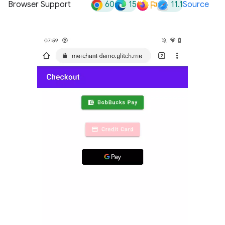
60
15
11.1
Browser Support
Source