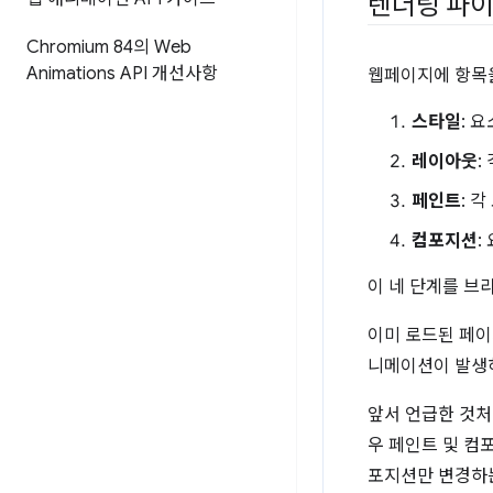
렌더링 파
Chromium 84의 Web
Animations API 개선사항
웹페이지에 항목을
스타일
: 
레이아웃
:
페인트
: 
컴포지션
:
이 네 단계를 
이미 로드된 페이
니메이션이 발생
앞서 언급한 것
우 페인트 및 컴
포지션만 변경하는