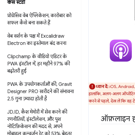
केस स्टडी
प्रोग्रेसिव वेब ऐप्लिकेशन
,
कारोबार को
सफल कैसे बना सकते हैं
वेब वर्शन के पक्ष में Excalidraw
Electron का इस्तेमाल बंद करना
Clipchamp के वीडियो एडिटर के
PWA इंस्टॉल में
,
हर महीने 97% की
बढ़ोतरी हुई
PWA के उपयोगकर्ताओं की
,
Gravit
ध्यान दें:
iOS, Android, 
Designer PRO खरीदने की संभावना
हालांकि, अलग-अलग ऑपरेटिंग सि
2
.
5 गुना ज़्यादा होती है
करने से पहले, देख लें कि वह 
JD
.
ID
,
कैश मेमोरी में सेव करने की
ऑफ़लाइन हो
रणनीतियों
,
इंस्टॉलेशन
,
और पुश
नोटिफ़िकेशन की मदद से
,
अपने
मोबाइल कन्वर्ज़न रेट को 53% बेहतर