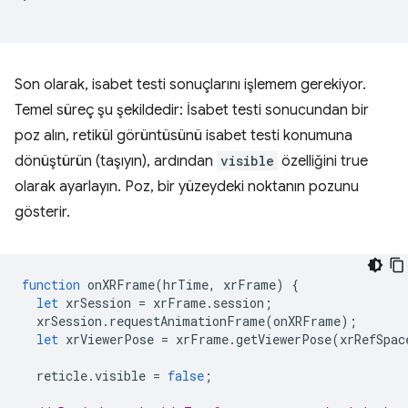
Son olarak, isabet testi sonuçlarını işlemem gerekiyor.
Temel süreç şu şekildedir: İsabet testi sonucundan bir
poz alın, retikül görüntüsünü isabet testi konumuna
dönüştürün (taşıyın), ardından
visible
özelliğini true
olarak ayarlayın. Poz, bir yüzeydeki noktanın pozunu
gösterir.
function
onXRFrame
(
hrTime
,
xrFrame
)
{
let
xrSession
=
xrFrame
.
session
;
xrSession
.
requestAnimationFrame
(
onXRFrame
);
let
xrViewerPose
=
xrFrame
.
getViewerPose
(
xrRefSpac
reticle
.
visible
=
false
;