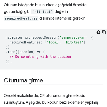
Oturum isteğinde bulunurken aşağıdaki örnekte
gösterildiği gibi
'hit-test'
değerini
requiredFeatures
dizisinde istemeniz gerekir.
navigator
.
xr
.
requestSession
(
'immersive-ar'
,
{
requiredFeatures
:
[
'local'
,
'hit-test'
]
})
.
then
((
session
)
=
>
{
// Do something with the session
});
Oturuma girme
Önceki makalelerde, XR oturumuna girme kodu
sunmuştum. Aşağıda, bu kodun bazı eklemeler yapılmış