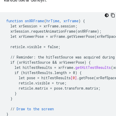
karede tekrar deneyin.
function
onXRFrame
(
hrTime
,
xrFrame
)
{
let
xrSession
=
xrFrame.session
;
xrSession.requestAnimationFrame(onXRFrame)
;
let
xrViewerPose
=
xrFrame.getViewerPose(xrRefSpac
reticle.visible
=
false
;
//
Reminder
:
the
hitTestSource
was
acquired
during
if
(
xrHitTestSource
 && 
xrViewerPose
)
{
let
hitTestResults
=
xrFrame
.
getHitTestResults
(
x
if
(hitTestResults.length
 > 
0)
{
let
pose
=
hitTestResults
[
0
]
.getPose(xrRefSpac
reticle.visible
=
true
;
reticle.matrix
=
pose.transform.matrix
;
}
}
//
Draw
to
the
screen
}