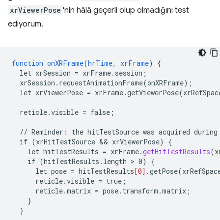
xrViewerPose
'nin hâlâ geçerli olup olmadığını test
ediyorum.
function
onXRFrame
(
hrTime
,
xrFrame
)
{
let
xrSession
=
xrFrame.session
;
xrSession.requestAnimationFrame(onXRFrame)
;
let
xrViewerPose
=
xrFrame.getViewerPose(xrRefSpac
reticle.visible
=
false
;
//
Reminder
:
the
hitTestSource
was
acquired
during
if
(
xrHitTestSource
 && 
xrViewerPose
)
{
let
hitTestResults
=
xrFrame
.
getHitTestResults
(
x
if
(hitTestResults.length
 > 
0)
{
let
pose
=
hitTestResults
[
0
]
.getPose(xrRefSpac
reticle.visible
=
true
;
reticle.matrix
=
pose.transform.matrix
;
}
}