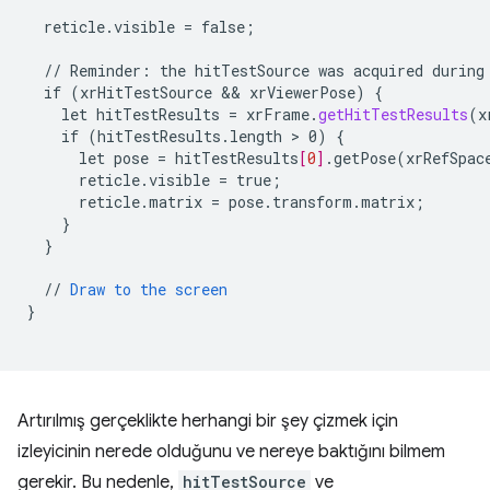
reticle.visible
=
false
;
//
Reminder
:
the
hitTestSource
was
acquired
during
if
(
xrHitTestSource
 && 
xrViewerPose
)
{
let
hitTestResults
=
xrFrame
.
getHitTestResults
(
x
if
(hitTestResults.length
 > 
0)
{
let
pose
=
hitTestResults
[
0
]
.getPose(xrRefSpac
reticle.visible
=
true
;
reticle.matrix
=
pose.transform.matrix
;
}
}
//
Draw
to
the
screen
}
Artırılmış gerçeklikte herhangi bir şey çizmek için
izleyicinin nerede olduğunu ve nereye baktığını bilmem
gerekir. Bu nedenle,
hitTestSource
ve