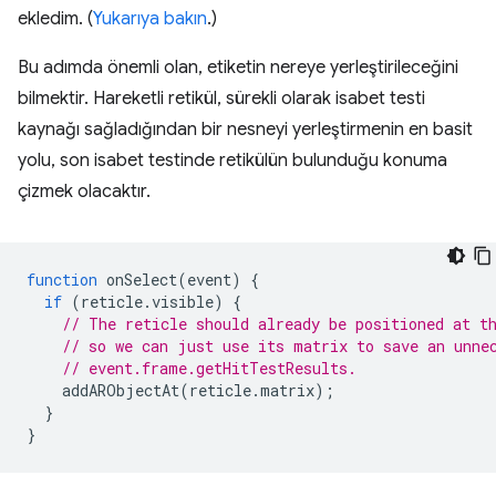
ekledim. (
Yukarıya bakın
.)
Bu adımda önemli olan, etiketin nereye yerleştirileceğini
bilmektir. Hareketli retikül, sürekli olarak isabet testi
kaynağı sağladığından bir nesneyi yerleştirmenin en basit
yolu, son isabet testinde retikülün bulunduğu konuma
çizmek olacaktır.
function
onSelect
(
event
)
{
if
(
reticle
.
visible
)
{
// The reticle should already be positioned at t
// so we can just use its matrix to save an unne
// event.frame.getHitTestResults.
addARObjectAt
(
reticle
.
matrix
);
}
}