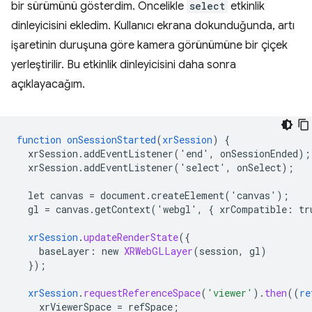
bir sürümünü gösterdim. Öncelikle
select
etkinlik
dinleyicisini ekledim. Kullanıcı ekrana dokunduğunda, artı
işaretinin duruşuna göre kamera görünümüne bir çiçek
yerleştirilir. Bu etkinlik dinleyicisini daha sonra
açıklayacağım.
function
onSessionStarted
(
xrSession
)
{
xrSession.addEventListener('end',
onSessionEnded)
;
xrSession.addEventListener('select',
onSelect)
;
let
canvas
=
document.createElement('canvas')
;
gl
=
canvas.getContext('webgl',
{
xrCompatible
:
tr
xrSession
.
updateRenderState
(
{
baseLayer
:
new
XRWebGLLayer
(
session
,
gl
)
}
);
xrSession
.
requestReferenceSpace
(
'viewer'
)
.
then
((
re
xrViewerSpace
=
refSpace
;