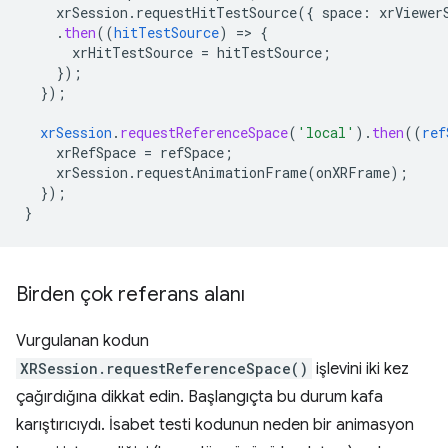
xrSession.requestHitTestSource({
space
:
xrViewer
.
then
((
hitTestSource
)
=
>
{
xrHitTestSource
=
hitTestSource
;
}
);
}
);
xrSession
.
requestReferenceSpace
(
'local'
)
.
then
((
ref
xrRefSpace
=
refSpace
;
xrSession.requestAnimationFrame(onXRFrame)
;
}
);
}
Birden çok referans alanı
Vurgulanan kodun
XRSession.requestReferenceSpace()
işlevini iki kez
çağırdığına dikkat edin. Başlangıçta bu durum kafa
karıştırıcıydı. İsabet testi kodunun neden bir animasyon