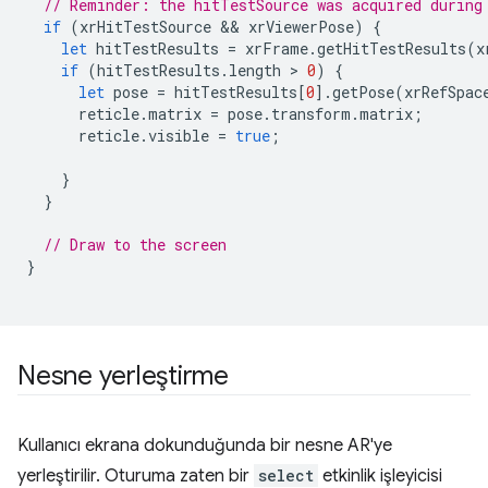
// Reminder: the hitTestSource was acquired during
if
(
xrHitTestSource
 && 
xrViewerPose
)
{
let
hitTestResults
=
xrFrame
.
getHitTestResults
(
x
if
(
hitTestResults
.
length
 > 
0
)
{
let
pose
=
hitTestResults
[
0
].
getPose
(
xrRefSpac
reticle
.
matrix
=
pose
.
transform
.
matrix
;
reticle
.
visible
=
true
;
}
}
// Draw to the screen
}
Nesne yerleştirme
Kullanıcı ekrana dokunduğunda bir nesne AR'ye
yerleştirilir. Oturuma zaten bir
select
etkinlik işleyicisi