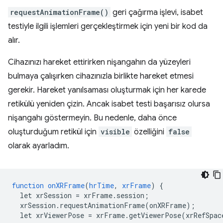
requestAnimationFrame()
geri çağırma işlevi, isabet
testiyle ilgili işlemleri gerçekleştirmek için yeni bir kod da
alır.
Cihazınızı hareket ettirirken nişangahın da yüzeyleri
bulmaya çalışırken cihazınızla birlikte hareket etmesi
gerekir. Hareket yanılsaması oluşturmak için her karede
retikülü yeniden çizin. Ancak isabet testi başarısız olursa
nişangahı göstermeyin. Bu nedenle, daha önce
oluşturduğum retikül için
visible
özelliğini
false
olarak ayarladım.
function
onXRFrame
(
hrTime
,
xrFrame
)
{
let
xrSession
=
xrFrame.session
;
xrSession.requestAnimationFrame(onXRFrame)
;
let
xrViewerPose
=
xrFrame.getViewerPose(xrRefSpac