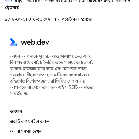
নীতি
দেখুন। Java হল Oracle এবং/অথবা তার অ্যাফিলিয়েট সংস্থার রেজিস্টার্ড
ট্রেডমার্ক।
2015-01-01 UTC-তে শেষবার আপডেট করা হয়েছে।
আমরা আপনাকে সুন্দর, অ্যাক্সেসযোগ্য, দ্রুত এবং
নিরাপদ ওয়েবসাইট তৈরি করতে সাহায্য করতে চাই
যা ক্রস-ব্রাউজার কাজ করে এবং আপনার সমস্ত
ব্যবহারকারীদের জন্য। ক্রোম টিমের সদস্যরা এবং
বহিরাগত বিশেষজ্ঞদের দ্বারা লিখিত সেই যাত্রায়
আপনাকে সাহায্য করার জন্য এই সাইটটি আমাদের
সামগ্রীর ঘর৷
অবদান
একটি বাগ ফাইল করুন
খোলা সমস্যা দেখুন