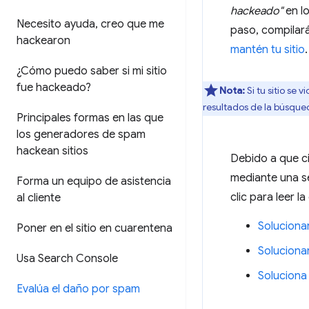
hackeado"
en lo
Necesito ayuda
,
creo que me
paso, compilará
hackearon
mantén tu sitio
.
¿Cómo puedo saber si mi sitio
fue hackeado?
Nota:
Si tu sitio se
resultados de la búsqued
Principales formas en las que
los generadores de spam
hackean sitios
Debido a que ci
mediante una se
Forma un equipo de asistencia
clic para leer la
al cliente
Soluciona
Poner en el sitio en cuarentena
Soluciona
Usa Search Console
Soluciona 
Evalúa el daño por spam