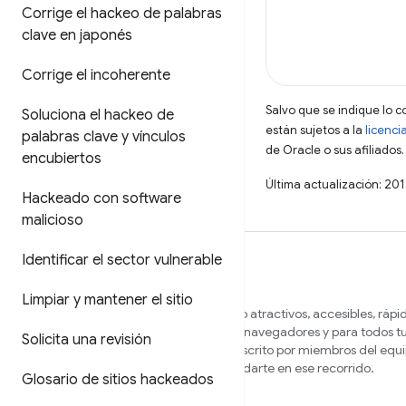
Corrige el hackeo de palabras
clave en japonés
Corrige el incoherente
Salvo que se indique lo c
Soluciona el hackeo de
están sujetos a la
licenci
palabras clave y vínculos
de Oracle o sus afiliados.
encubiertos
Última actualización: 20
Hackeado con software
malicioso
Identificar el sector vulnerable
Limpiar y mantener el sitio
Queremos ayudarte a crear sitios web atractivos, accesibles, rápi
seguros que funcionen en diferentes navegadores y para todos tu
Solicita una revisión
En este sitio, encontrarás contenido escrito por miembros del equ
Chrome y expertos externos para ayudarte en ese recorrido.
Glosario de sitios hackeados