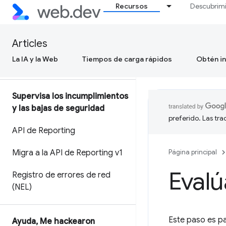
referencias y los referentes
Recursos
Descubrim
Sugerencias de clientes de
usuario-agente
Articles
La IA y la Web
Tiempos de carga rápidos
Obtén in
Schemeful SameSite
Supervisa los incumplimientos
y las bajas de seguridad
preferido. Las tr
API de Reporting
Migra a la API de Reporting v1
Página principal
Evalú
Registro de errores de red
(NEL)
Este paso es pa
Ayuda
,
Me hackearon