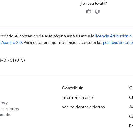
¿Te resultó útil?
ontrario, el contenido de esta página está sujeto a la
licencia Atribución
a Apache 2.0
. Para obtener más información, consulta las
políticas del si
15-01-01 (UTC)
Contribuir
C
Informar un error
C
dos y
Ver incidentes abiertos
A
s usuarios.
ipo de
Ca
P