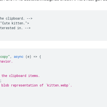
he clipboard. -->

"Cute kitten.">

terested in. -->

"copy"
,
async
(
e
)
=
>
{
havior.
 the clipboard items.
;
 blob representation of `kitten.webp`.