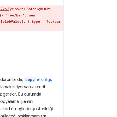
22262
'ye bakın). Safari için tüm
({ 'foo/bar': new
([blobValue], { type: 'foo/bar'
durumlarda,
copy
etkinliği
,
gulamak istiyorsanız kendi
ız gerekir. Bu durumda
kopyalama işlemini
i kod örneğinde gösterildiği
önüleceği açıklanmamıştır.