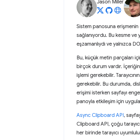
Jason Miller
Sistem panosuna erişmenin ge
sağlanıyordu. Bu kesme ve ya
eşzamanlıydı ve yalnızca D
Bu, küçük metin parçaları i
birçok durum vardır. İçeriği
işlemi gerekebilir. Tarayıcını
gerekebilir. Bu durumda, disk
erişimi isterken sayfayı en
panoyla etkileşim için uygulan
Async Clipboard API
, sayfa
Clipboard API, çoğu tarayıcıd
her birinde tarayıcı uyumluluğu