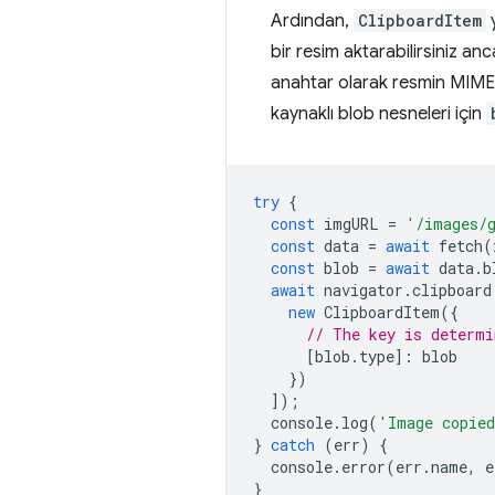
Ardından,
ClipboardItem
y
bir resim aktarabilirsiniz a
anahtar olarak resmin MIME t
kaynaklı blob nesneleri için
try
{
const
imgURL
=
'/images/
const
data
=
await
fetch
(
const
blob
=
await
data
.
b
await
navigator
.
clipboard
new
ClipboardItem
({
// The key is determi
[
blob
.
type
]
:
blob
})
]);
console
.
log
(
'Image copie
}
catch
(
err
)
{
console
.
error
(
err
.
name
,
e
}