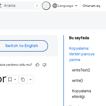
/
Oturum aç
Bu sayfada
Kopyalama:
Verileri panoya
yazma
size yardımcı oldu mu?
writeText()
or
write()
Kopyalama
etkinliği