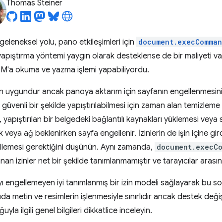
Thomas Steiner
leneksel yolu, pano etkileşimleri için
document.execComman
pıştırma yöntemi yaygın olarak desteklense de bir maliyeti var
OM'a okuma ve yazma işlemi yapabiliyordu.
çin uygundur ancak panoya aktarım için sayfanın engellenmesin
n güvenli bir şekilde yapıştırılabilmesi için zaman alan temizl
n, yapıştırılan bir belgedeki bağlantılı kaynakları yüklemesi veya 
 veya ağ beklenirken sayfa engellenir. İzinlerin de işin içine gir
gellemesi gerektiğini düşünün. Aynı zamanda,
document.execC
an izinler net bir şekilde tanımlanmamıştır ve tarayıcılar arasınd
yı engellemeyen iyi tanımlanmış bir izin modeli sağlayarak bu so
a metin ve resimlerin işlenmesiyle sınırlıdır ancak destek değiş
yla ilgili genel bilgileri dikkatlice inceleyin.