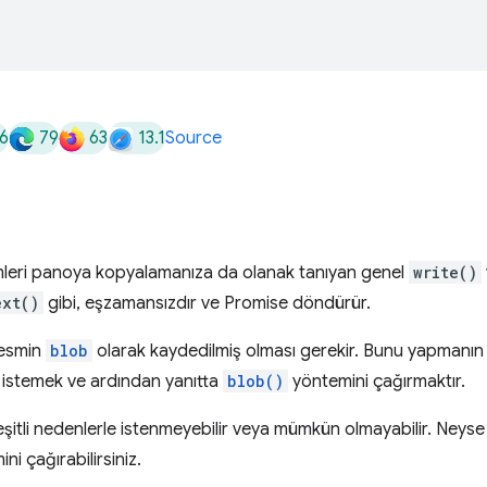
6
79
63
13.1
Source
imleri panoya kopyalamanıza da olanak tanıyan genel
write()
ext()
gibi, eşzamansızdır ve Promise döndürür.
resmin
blob
olarak kaydedilmiş olması gerekir. Bunu yapmanın 
 istemek ve ardından yanıtta
blob()
yöntemini çağırmaktır.
tli nedenlerle istenmeyebilir veya mümkün olmayabilir. Neyse ki
ni çağırabilirsiniz.