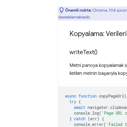
Önemli nokta:
Chrome, 104 sürümü
desteklemektedir.
Kopyalama: Veriler
write
Text(
)
Metni panoya kopyalamak i
iletilen metnin başarıyla k
async
function
copyPageUrl
(
try
{
await
navigator
.
clipboa
console
.
log
(
'Page URL c
}
catch
(
err
)
{
console
.
error
(
'Failed t