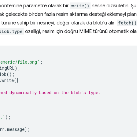
öntemine parametre olarak bir
write()
nesne dizisi iletin. 
ncak gelecekte birden fazla resim aktarma desteği eklemeyi plan
ürüne sahip bir nesneyi, değer olarak da blob'u alır.
fetch()
blob.type
özelliği, resim için doğru MIME türünü otomatik olar
generic/file.png'
;
imgURL
);
lob
();
.
write
([
ned dynamically based on the blob's type.
d.'
);
rr
.
message
);