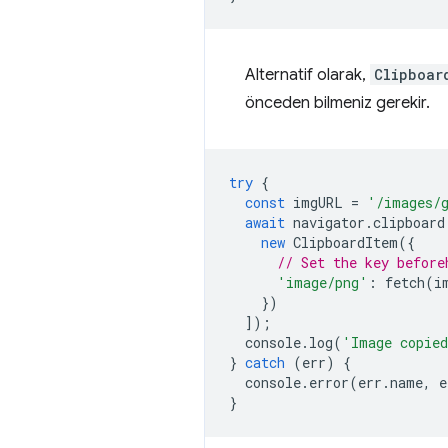
Alternatif olarak,
Clipboar
önceden bilmeniz gerekir.
try
{
const
imgURL
=
'/images/
await
navigator
.
clipboard
new
ClipboardItem
({
// Set the key before
'image/png'
:
fetch
(
i
})
]);
console
.
log
(
'Image copie
}
catch
(
err
)
{
console
.
error
(
err
.
name
,
e
}