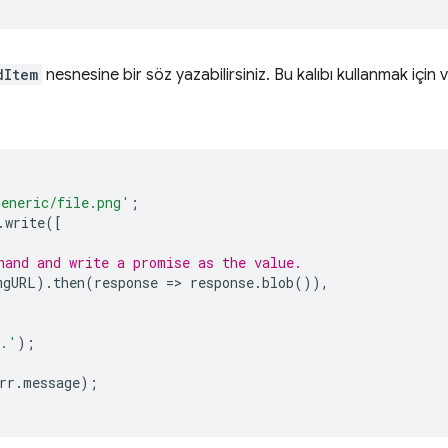
dItem
nesnesine bir söz yazabilirsiniz. Bu kalıbı kullanmak için
generic/file.png'
;
.
write
([
hand and write a promise as the value.
mgURL
).
then
(
response
=
>
response
.
blob
()),
d.'
);
rr
.
message
);