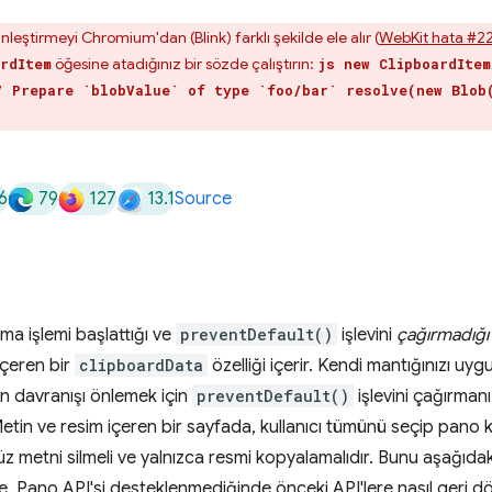
inleştirmeyi Chromium'dan (Blink) farklı şekilde ele alır (
WebKit hata #2
öğesine atadığınız bir sözde çalıştırın:
rdItem
js new ClipboardItem
/ Prepare `blobValue` of type `foo/bar` resolve(new Blob
6
79
127
13.1
Source
ma işlemi başlattığı ve
preventDefault()
işlevini
çağırmadığı
içeren bir
clipboardData
özelliği içerir. Kendi mantığınızı uy
an davranışı önlemek için
preventDefault()
işlevini çağırman
etin ve resim içeren bir sayfada, kullanıcı tümünü seçip pano 
 metni silmeli ve yalnızca resmi kopyalamalıdır. Bunu aşağıdak
kte, Pano API'si desteklenmediğinde önceki API'lere nasıl geri d