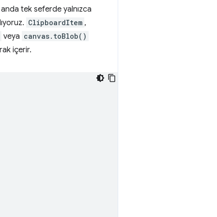
Şu anda tek seferde yalnızca
lıyoruz.
ClipboardItem
,
veya
canvas.toBlob()
ak içerir.