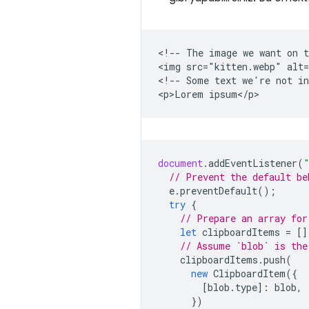
<!-- The image we want on t
<img src="kitten.webp" alt=
<!-- Some text we're not in
document
.
addEventListener
(
// Prevent the default be
e
.
preventDefault
();
try
{
// Prepare an array for
let
clipboardItems
=
[]
// Assume `blob` is the
clipboardItems
.
push
(
new
ClipboardItem
({
[
blob
.
type
]
:
blob
,
})