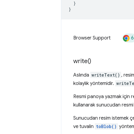
}
}
6
Browser Support
write(
)
Aslında
writeText()
, res
kolaylık yöntemidir.
writeT
Resmi panoya yazmak için 
kullanarak sunucudan resmi
Sunucudan resim istemek çeşi
ve tuvalin
toBlob()
yöntemi