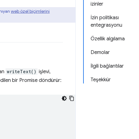
izinler
anıyan
web özel biçimlerini
İzin politikası
entegrasyonu
Özellik algılama
Demolar
İlgili bağlantılar
dan
writeText()
işlevi,
Teşekkür
dilen bir Promise döndürür: