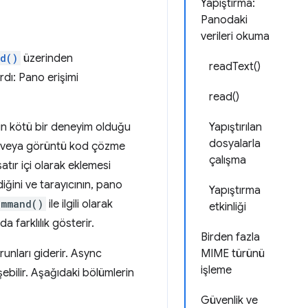
Yapıştırma:
Panodaki
verileri okuma
d()
üzerinden
readText()
dı: Pano erişimi
read()
in kötü bir deneyim olduğu
Yapıştırılan
dosyalarla
eme veya görüntü kod çözme
çalışma
satır içi olarak eklemesi
diğini ve tarayıcının, pano
Yapıştırma
ommand()
ile ilgili olarak
etkinliği
a farklılık gösterir.
Birden fazla
runları giderir. Async
MIME türünü
işleme
ebilir. Aşağıdaki bölümlerin
Güvenlik ve