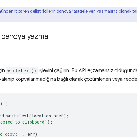
nden itibaren geliştiricilerin panoya rastgele veri yazmasına olanak t
i panoya yazma
çin
writeText()
işlevini çağırın. Bu API eşzamansız olduğun
opyalanıp kopyalanmadığına bağlı olarak çözümlenen veya redde
)
{
rd
.
writeText
(
location
.
href
);
opied to clipboard'
);
o copy: '
,
err
);