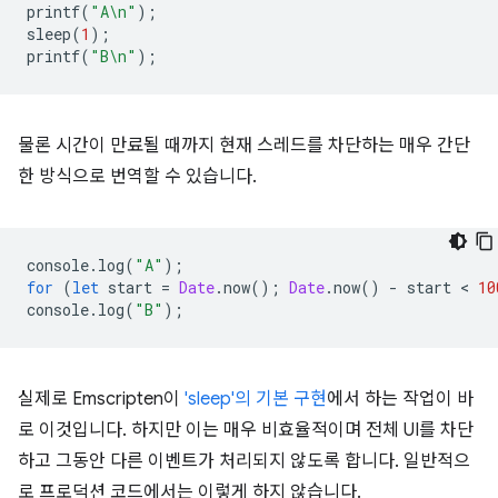
printf
(
"A
\n
"
);
sleep
(
1
);
printf
(
"B
\n
"
);
물론 시간이 만료될 때까지 현재 스레드를 차단하는 매우 간단
한 방식으로 번역할 수 있습니다.
console
.
log
(
"A"
);
for
(
let
start
=
Date
.
now
();
Date
.
now
()
-
start
 < 
10
console
.
log
(
"B"
);
실제로 Emscripten이
'sleep'의 기본 구현
에서 하는 작업이 바
로 이것입니다. 하지만 이는 매우 비효율적이며 전체 UI를 차단
하고 그동안 다른 이벤트가 처리되지 않도록 합니다. 일반적으
로 프로덕션 코드에서는 이렇게 하지 않습니다.