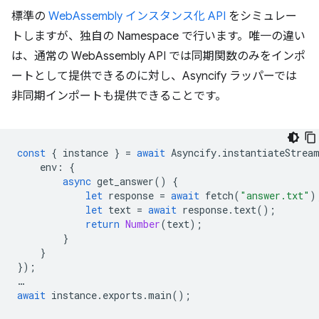
標準の
WebAssembly インスタンス化 API
をシミュレー
トしますが、独自の Namespace で行います。唯一の違い
は、通常の WebAssembly API では同期関数のみをインポ
ートとして提供できるのに対し、Asyncify ラッパーでは
非同期インポートも提供できることです。
const
{
instance
}
=
await
Asyncify
.
instantiateStrea
env
:
{
async
get_answer
()
{
let
response
=
await
fetch
(
"answer.txt"
)
let
text
=
await
response
.
text
();
return
Number
(
text
);
}
}
});
…
await
instance
.
exports
.
main
();