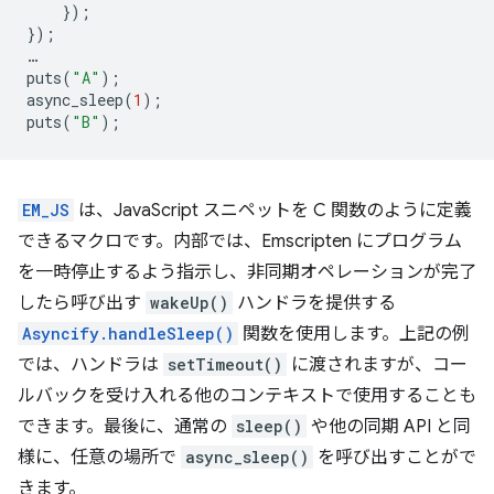
});
});
…
puts
(
"A"
);
async_sleep
(
1
);
puts
(
"B"
);
EM_JS
は、JavaScript スニペットを C 関数のように定義
できるマクロです。内部では、Emscripten にプログラム
を一時停止するよう指示し、非同期オペレーションが完了
したら呼び出す
wakeUp()
ハンドラを提供する
Asyncify.handleSleep()
関数を使用します。上記の例
では、ハンドラは
setTimeout()
に渡されますが、コー
ルバックを受け入れる他のコンテキストで使用することも
できます。最後に、通常の
sleep()
や他の同期 API と同
様に、任意の場所で
async_sleep()
を呼び出すことがで
きます。