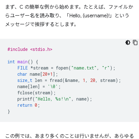
まず、C の簡単な例から始めます。たとえば、ファイルか
らユーザー名を読み取り、「Hello, (username)!」という
メッセージで挨拶するとします。
#include <stdio.h>
int
main
()
{
FILE
*
stream
=
fopen
(
"name.txt"
,
"r"
);
char
name
[
20
+
1
];
size_t
len
=
fread
(
&
name
,
1
,
20
,
stream
);
name
[
len
]
=
'\0'
;
fclose
(
stream
);
printf
(
"Hello, %s!
\n
"
,
name
);
return
0
;
}
この例では、あまり多くのことは行いませんが、あらゆる