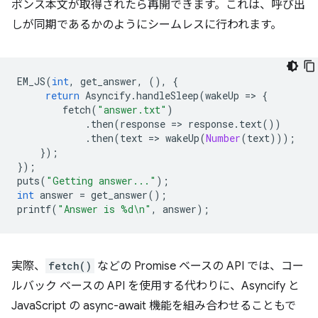
ポンス本文が取得されたら再開できます。これは、呼び出
しが同期であるかのようにシームレスに行われます。
EM_JS
(
int
,
get_answer
,
(),
{
return
Asyncify
.
handleSleep
(
wakeUp
=
>
{
fetch
(
"answer.txt"
)
.
then
(
response
=
>
response
.
text
())
.
then
(
text
=
>
wakeUp
(
Number
(
text
)));
});
});
puts
(
"Getting answer..."
);
int
answer
=
get_answer
();
printf
(
"Answer is %d\n"
,
answer
);
実際、
fetch()
などの Promise ベースの API では、コー
ルバック ベースの API を使用する代わりに、Asyncify と
JavaScript の async-await 機能を組み合わせることもで