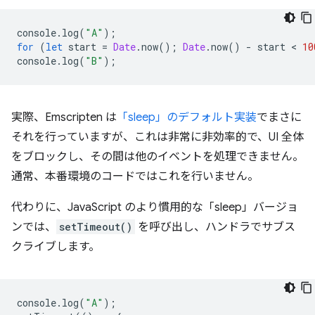
console
.
log
(
"A"
);
for
(
let
start
=
Date
.
now
();
Date
.
now
()
-
start
 < 
10
console
.
log
(
"B"
);
実際、Emscripten は
「sleep」のデフォルト実装
でまさに
それを行っていますが、これは非常に非効率的で、UI 全体
をブロックし、その間は他のイベントを処理できません。
通常、本番環境のコードではこれを行いません。
代わりに、JavaScript のより慣用的な「sleep」バージョ
ンでは、
setTimeout()
を呼び出し、ハンドラでサブス
クライブします。
console
.
log
(
"A"
);