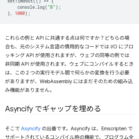
setTimeout
(()
=
>
{
console
.
log
(
"B"
);
},
1000
);
これらの例と API に共通する点は何ですか？どちらの場
合も、元のシステム言語の慣用的なコードでは I/O にブロ
ッキング API が使用されますが、ウェブの同等の例では
非同期 API が使用されます。ウェブにコンパイルするとき
は、この 2 つの実行モデル間で何らかの変換を行う必要
がありますが、WebAssembly にはまだそのための組み込
み機能がありません。
Asyncify でギャップを埋める
そこで
Asyncify
の出番です。Asyncify は、Emscripten で
サポートされているコンパイル時の機能で、プログラム全