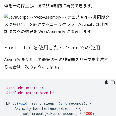
体を一時停止し、後で非同期的に再開できます。
Emscripten を使用した C
/
C++ での使用
Asyncify を使用して最後の例の非同期スリープを実装す
る場合は、次のようにします。
#include <stdio.h>
#include <emscripten.h>
EM_JS
(
void
,
async_sleep
,
(
int
seconds
),
{
Asyncify
.
handleSleep
(
wakeUp
=
>
{
setTimeout
(
wakeUp
,
seconds
*
1000
);