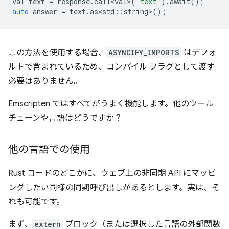
val
text
=
response
.
call<val>
(
"text"
).
await
();
auto
answer
=
text
.
as<std
::
string
>
();
この方法を使用する場合、
ASYNCIFY_IMPORTS
はデフォ
ルトで含まれているため、コンパイル フラグとして渡す
必要はありません。
Emscripten ではすべてがうまく機能します。他のツール
チェーンや言語はどうですか？
他の言語での使用
Rust コードのどこかに、ウェブ上の非同期 API にマッピ
ングしたい同様の同期呼び出しがあるとします。実は、そ
れも可能です。
まず、
extern
ブロック（または選択した言語の外部関数