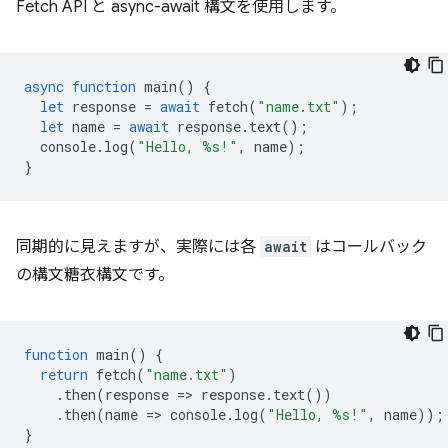
Fetch API と async-await 構文を使用します。
async
function
main
()
{
let
response
=
await
fetch
(
"name.txt"
);
let
name
=
await
response
.
text
();
console
.
log
(
"Hello, %s!"
,
name
);
}
同期的に見えますが、実際には各
await
はコールバック
の構文糖衣構文です。
function
main
()
{
return
fetch
(
"name.txt"
)
.
then
(
response
=
>
response
.
text
())
.
then
(
name
=
>
console
.
log
(
"Hello, %s!"
,
name
));
}