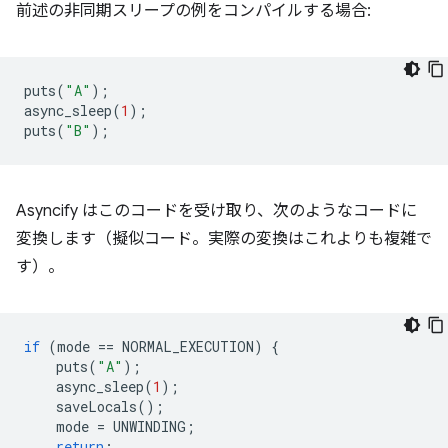
前述の非同期スリープの例をコンパイルする場合:
puts
(
"A"
);
async_sleep
(
1
);
puts
(
"B"
);
Asyncify はこのコードを受け取り、次のようなコードに
変換します（擬似コード。実際の変換はこれよりも複雑で
す）。
if
(
mode
==
NORMAL_EXECUTION
)
{
puts
(
"A"
);
async_sleep
(
1
);
saveLocals
();
mode
=
UNWINDING
;
return
;