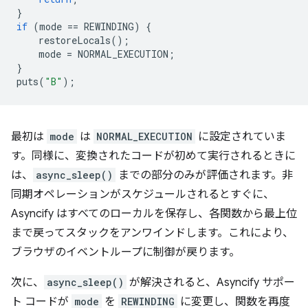
}
if
(
mode
==
REWINDING
)
{
restoreLocals
();
mode
=
NORMAL_EXECUTION
;
}
puts
(
"B"
);
最初は
mode
は
NORMAL_EXECUTION
に設定されていま
す。同様に、変換されたコードが初めて実行されるときに
は、
async_sleep()
までの部分のみが評価されます。非
同期オペレーションがスケジュールされるとすぐに、
Asyncify はすべてのローカルを保存し、各関数から最上位
まで戻ってスタックをアンワインドします。これにより、
ブラウザのイベントループに制御が戻ります。
次に、
async_sleep()
が解決されると、Asyncify サポー
ト コードが
mode
を
REWINDING
に変更し、関数を再度