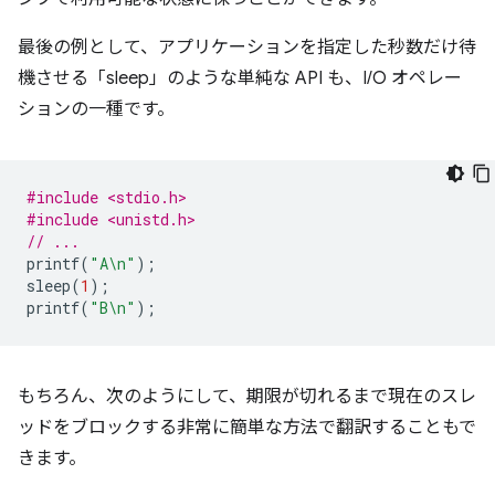
最後の例として、アプリケーションを指定した秒数だけ待
機させる「sleep」のような単純な API も、I/O オペレー
ションの一種です。
#include <stdio.h>
#include <unistd.h>
// ...
printf
(
"A
\n
"
);
sleep
(
1
);
printf
(
"B
\n
"
);
もちろん、次のようにして、期限が切れるまで現在のスレ
ッドをブロックする非常に簡単な方法で翻訳することもで
きます。