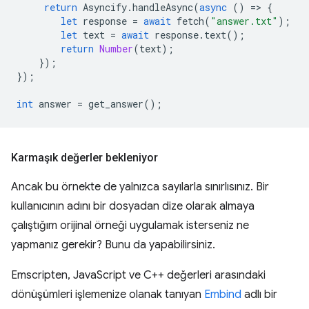
return
Asyncify
.
handleAsync
(
async
()
=
>
{
let
response
=
await
fetch
(
"answer.txt"
);
let
text
=
await
response
.
text
();
return
Number
(
text
);
});
});
int
answer
=
get_answer
();
Karmaşık değerler bekleniyor
Ancak bu örnekte de yalnızca sayılarla sınırlısınız. Bir
kullanıcının adını bir dosyadan dize olarak almaya
çalıştığım orijinal örneği uygulamak isterseniz ne
yapmanız gerekir? Bunu da yapabilirsiniz.
Emscripten, JavaScript ve C++ değerleri arasındaki
dönüşümleri işlemenize olanak tanıyan
Embind
adlı bir