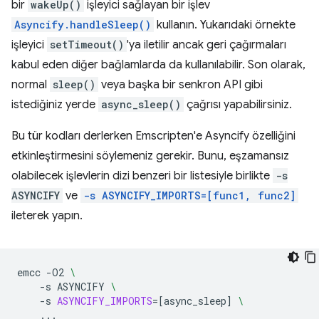
bir
wakeUp()
işleyici sağlayan bir işlev
Asyncify.handleSleep()
kullanın. Yukarıdaki örnekte
işleyici
setTimeout()
'ya iletilir ancak geri çağırmaları
kabul eden diğer bağlamlarda da kullanılabilir. Son olarak,
normal
sleep()
veya başka bir senkron API gibi
istediğiniz yerde
async_sleep()
çağrısı yapabilirsiniz.
Bu tür kodları derlerken Emscripten'e Asyncify özelliğini
etkinleştirmesini söylemeniz gerekir. Bunu, eşzamansız
olabilecek işlevlerin dizi benzeri bir listesiyle birlikte
-s
ASYNCIFY
ve
-s ASYNCIFY_IMPORTS=[func1, func2]
ileterek yapın.
emcc
-O2
\
-s
ASYNCIFY
\
-s
ASYNCIFY_IMPORTS
=[
async_sleep
]
\