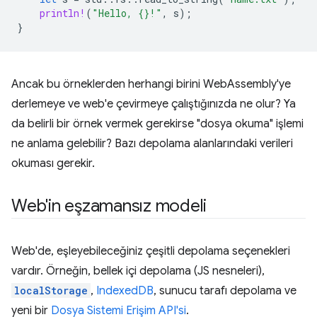
println!
(
"Hello, {}!"
,
s
);
}
Ancak bu örneklerden herhangi birini WebAssembly'ye
derlemeye ve web'e çevirmeye çalıştığınızda ne olur? Ya
da belirli bir örnek vermek gerekirse "dosya okuma" işlemi
ne anlama gelebilir? Bazı depolama alanlarındaki verileri
okuması gerekir.
Web'in eşzamansız modeli
Web'de, eşleyebileceğiniz çeşitli depolama seçenekleri
vardır. Örneğin, bellek içi depolama (JS nesneleri),
localStorage
,
IndexedDB
, sunucu tarafı depolama ve
yeni bir
Dosya Sistemi Erişim API'si
.