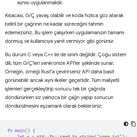
aynısı uygulanmalıdır.
Kısacası, G/Ç yavaş olabilir ve koda hızlıca göz atarak
belirli bir çağrının ne kadar süreceğini tahmin
edemezsiniz. Bu işlem çalışırken uygulamanızın tamamı
donmuş ve kullanıcıya yanıt vermiyor gibi görünür.
Bu durum C veya C++ ile de sınırlı değildir. Çoğu sistem
dili, tüm G/Ç'leri senkronize API'ler şeklinde sunar.
Örneğin, örneği Rust'a çevirirseniz API daha basit
görünebilir ancak aynı ilkeler geçerlidir. Tüm maliyetli
işlemleri gerçekleştirip sonucu tek bir çağrıda
döndürürken siz yalnızca bir çağrı yapıp sonucun
döndürülmesini eşzamanlı olarak beklersiniz:
fn
main
()
{
let
s
=
std
::
fs
::
read_to_string
(
"name.txt"
);