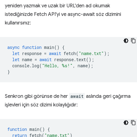
yeniden yazmak ve uzak bir URL'den ad okumak
istediğinizde Fetch API'yi ve async-await söz dizimini
kullanırsınız:
async
function
main
()
{
let
response
=
await
fetch
(
"name.txt"
);
let
name
=
await
response
.
text
();
console
.
log
(
"Hello, %s!"
,
name
);
}
Senkron gibi görünse de her
await
aslında geri çağırma
işlevleri için söz dizimi kolaylığıdır:
function
main
()
{
return
fetch
(
"name.txt"
)