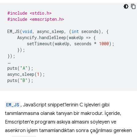
#include <stdio.h>
#include <emscripten.h>
EM_JS
(
void
,
async_sleep
,
(
int
seconds
),
{
Asyncify
.
handleSleep
(
wakeUp
=
>
{
setTimeout
(
wakeUp
,
seconds
*
1000
);
});
});
…
puts
(
"A"
);
async_sleep
(
1
);
puts
(
"B"
);
EM_JS
, JavaScript snippet'lerinin C işlevleri gibi
tanımlanmasına olanak tanıyan bir makrodur. İçeride,
Emscripten'e programı askıya almasını söyleyen ve
asenkron işlem tamamlandıktan sonra çağrılması gereken