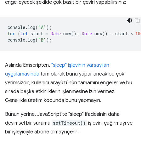
engelleyecek şekilde çok basit bir çeviri yapabilirsiniz:
console
.
log
(
"A"
);
for
(
let
start
=
Date
.
now
();
Date
.
now
()
-
start
 < 
10
console
.
log
(
"B"
);
Aslında Emscripten,
"sleep" işlevinin varsayılan
uygulamasında
tam olarak bunu yapar ancak bu çok
verimsizdir, kullanıcı arayüzünün tamamını engeller ve bu
sırada başka etkinliklerin işlenmesine izin vermez.
Genellikle üretim kodunda bunu yapmayın.
Bunun yerine, JavaScript'te "sleep" ifadesinin daha
deyimsel bir sürümü
setTimeout()
işlevini çağırmayı ve
bir işleyiciyle abone olmayı içerir: