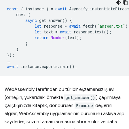
const
{
instance
}
=
await
Asyncify
.
instantiateStrea
env
:
{
async
get_answer
()
{
let
response
=
await
fetch
(
"answer.txt"
)
let
text
=
await
response
.
text
();
return
Number
(
text
);
}
}
});
…
await
instance
.
exports
.
main
();
WebAssembly tarafından bu tür bir eşzamansız işlevi
(örneğin, yukarıdaki örnekte
get_answer()
) çağırmaya
çalıştığınızda kitaplık, döndürülen
Promise
değerini
algılar, WebAssembly uygulamasının durumunu askıya alıp
kaydeder, sözün tamamlanmasına abone olur ve daha