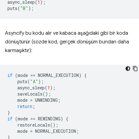
async_sleep
(
1
);
puts
(
"B"
);
Asyncify bu kodu alır ve kabaca aşağıdaki gibi bir koda
dönüştürür (sözde kod, gerçek dönüşüm bundan daha
karmaşıktır):
if
(
mode
==
NORMAL_EXECUTION
)
{
puts
(
"A"
);
async_sleep
(
1
);
saveLocals
();
mode
=
UNWINDING
;
return
;
}
if
(
mode
==
REWINDING
)
{
restoreLocals
();
mode
=
NORMAL_EXECUTION
;
}