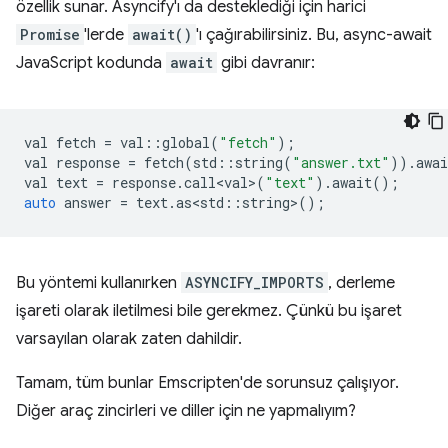
özellik sunar. Asyncify'ı da desteklediği için harici
Promise
'lerde
await()
'ı çağırabilirsiniz. Bu, async-await
JavaScript kodunda
await
gibi davranır:
val
fetch
=
val
::
global
(
"fetch"
);
val
response
=
fetch
(
std
::
string
(
"answer.txt"
)).
awai
val
text
=
response
.
call<val>
(
"text"
).
await
();
auto
answer
=
text
.
as<std
::
string
>
();
Bu yöntemi kullanırken
ASYNCIFY_IMPORTS
, derleme
işareti olarak iletilmesi bile gerekmez. Çünkü bu işaret
varsayılan olarak zaten dahildir.
Tamam, tüm bunlar Emscripten'de sorunsuz çalışıyor.
Diğer araç zincirleri ve diller için ne yapmalıyım?