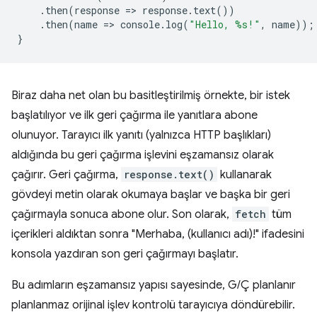
.
then
(
response
=
>
response
.
text
())
.
then
(
name
=
>
console
.
log
(
"Hello, %s!"
,
name
));
}
Biraz daha net olan bu basitleştirilmiş örnekte, bir istek
başlatılıyor ve ilk geri çağırma ile yanıtlara abone
olunuyor. Tarayıcı ilk yanıtı (yalnızca HTTP başlıkları)
aldığında bu geri çağırma işlevini eşzamansız olarak
çağırır. Geri çağırma,
response.text()
kullanarak
gövdeyi metin olarak okumaya başlar ve başka bir geri
çağırmayla sonuca abone olur. Son olarak,
fetch
tüm
içerikleri aldıktan sonra "Merhaba, (kullanıcı adı)!" ifadesini
konsola yazdıran son geri çağırmayı başlatır.
Bu adımların eşzamansız yapısı sayesinde, G/Ç planlanır
planlanmaz orijinal işlev kontrolü tarayıcıya döndürebilir.