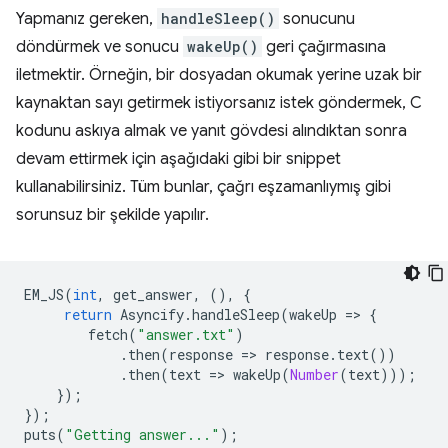
Yapmanız gereken,
handleSleep()
sonucunu
döndürmek ve sonucu
wakeUp()
geri çağırmasına
iletmektir. Örneğin, bir dosyadan okumak yerine uzak bir
kaynaktan sayı getirmek istiyorsanız istek göndermek, C
kodunu askıya almak ve yanıt gövdesi alındıktan sonra
devam ettirmek için aşağıdaki gibi bir snippet
kullanabilirsiniz. Tüm bunlar, çağrı eşzamanlıymış gibi
sorunsuz bir şekilde yapılır.
EM_JS
(
int
,
get_answer
,
(),
{
return
Asyncify
.
handleSleep
(
wakeUp
=
>
{
fetch
(
"answer.txt"
)
.
then
(
response
=
>
response
.
text
())
.
then
(
text
=
>
wakeUp
(
Number
(
text
)));
});
});
puts
(
"Getting answer..."
);