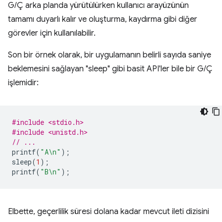
G/Ç arka planda yürütülürken kullanıcı arayüzünün
tamamı duyarlı kalır ve oluşturma, kaydırma gibi diğer
görevler için kullanılabilir.
Son bir örnek olarak, bir uygulamanın belirli sayıda saniye
beklemesini sağlayan "sleep" gibi basit API'ler bile bir G/Ç
işlemidir:
#include <stdio.h>
#include <unistd.h>
// ...
printf
(
"A
\n
"
);
sleep
(
1
);
printf
(
"B
\n
"
);
Elbette, geçerlilik süresi dolana kadar mevcut ileti dizisini