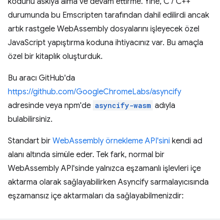
kodunu askıya alma ve devam ettirme. Yine, C / C++
durumunda bu Emscripten tarafından dahil edilirdi ancak
artık rastgele WebAssembly dosyalarını işleyecek özel
JavaScript yapıştırma koduna ihtiyacınız var. Bu amaçla
özel bir kitaplık oluşturduk.
Bu aracı GitHub'da
https://github.com/GoogleChromeLabs/asyncify
adresinde veya npm'de
asyncify-wasm
adıyla
bulabilirsiniz.
Standart bir
WebAssembly örnekleme API'sini
kendi ad
alanı altında simüle eder. Tek fark, normal bir
WebAssembly API'sinde yalnızca eşzamanlı işlevleri içe
aktarma olarak sağlayabilirken Asyncify sarmalayıcısında
eşzamansız içe aktarmaları da sağlayabilmenizdir: