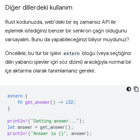
Diğer dillerdeki kullanım
Rust kodunuzda, web'deki bir eş zamansız API ile
eşlemek istediğiniz benzer bir senkron çağrı olduğunu
varsayalım. Bunu da yapabileceğinizi biliyor muydunuz?
Öncelikle, bu tür bir işlevi
extern
bloğu (veya seçtiğiniz
dilin yabancı işlevler için söz dizimi) aracılığıyla normal bir
içe aktarma olarak tanımlamanız gerekir.
extern
{
fn
get_answer
()
-
>
i32
;
}
println!
(
"Getting answer..."
);
let
answer
=
get_answer
();
println!
(
"Answer is {}"
,
answer
);