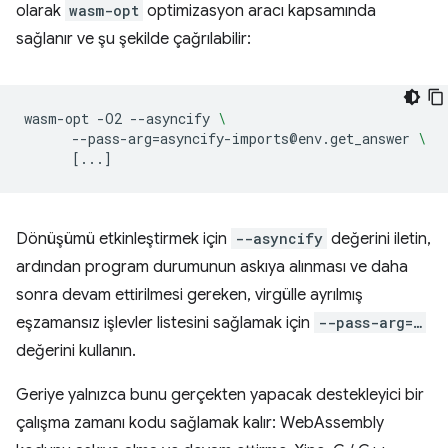
olarak
wasm-opt
optimizasyon aracı kapsamında
sağlanır ve şu şekilde çağrılabilir:
wasm-opt
-O2
--asyncify
\
--pass-arg
=
asyncify-imports@env.get_answer
\
[
...
]
Dönüşümü etkinleştirmek için
--asyncify
değerini iletin,
ardından program durumunun askıya alınması ve daha
sonra devam ettirilmesi gereken, virgülle ayrılmış
eşzamansız işlevler listesini sağlamak için
--pass-arg=…
değerini kullanın.
Geriye yalnızca bunu gerçekten yapacak destekleyici bir
çalışma zamanı kodu sağlamak kalır: WebAssembly