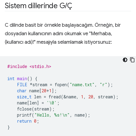
Sistem dillerinde G
/
Ç
C dilinde basit bir örnekle başlayacağım. Örneğin, bir
dosyadan kullanıcının adını okumak ve "Merhaba,
(kullanıcı adı)!" mesajıyla selamlamak istiyorsunuz:
#include <stdio.h>
int
main
()
{
FILE
*
stream
=
fopen
(
"name.txt"
,
"r"
);
char
name
[
20
+
1
];
size_t
len
=
fread
(
&
name
,
1
,
20
,
stream
);
name
[
len
]
=
'\0'
;
fclose
(
stream
);
printf
(
"Hello, %s!
\n
"
,
name
);
return
0
;
}