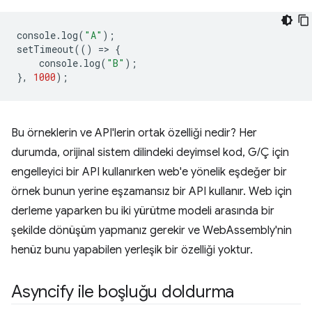
console
.
log
(
"A"
);
setTimeout
(()
=
>
{
console
.
log
(
"B"
);
},
1000
);
Bu örneklerin ve API'lerin ortak özelliği nedir? Her
durumda, orijinal sistem dilindeki deyimsel kod, G/Ç için
engelleyici bir API kullanırken web'e yönelik eşdeğer bir
örnek bunun yerine eşzamansız bir API kullanır. Web için
derleme yaparken bu iki yürütme modeli arasında bir
şekilde dönüşüm yapmanız gerekir ve WebAssembly'nin
henüz bunu yapabilen yerleşik bir özelliği yoktur.
Asyncify ile boşluğu doldurma