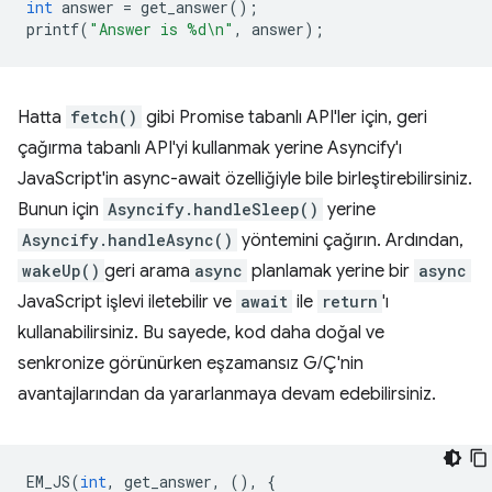
int
answer
=
get_answer
();
printf
(
"Answer is %d\n"
,
answer
);
Hatta
fetch()
gibi Promise tabanlı API'ler için, geri
çağırma tabanlı API'yi kullanmak yerine Asyncify'ı
JavaScript'in async-await özelliğiyle bile birleştirebilirsiniz.
Bunun için
Asyncify.handleSleep()
yerine
Asyncify.handleAsync()
yöntemini çağırın. Ardından,
wakeUp()
geri arama
async
planlamak yerine bir
async
JavaScript işlevi iletebilir ve
await
ile
return
'ı
kullanabilirsiniz. Bu sayede, kod daha doğal ve
senkronize görünürken eşzamansız G/Ç'nin
avantajlarından da yararlanmaya devam edebilirsiniz.
EM_JS
(
int
,
get_answer
,
(),
{