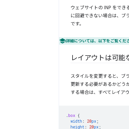
ウェブサイトの INP を
に回避できない場合は、ブ
です。
詳細については、以下をご覧くだ
レイアウトは可能
スタイルを変更すると、ブ
更新する必要があるかどう
する場合は、すべてレイア
.
box
{
width
:
20
px
;
height
:
20
px
;