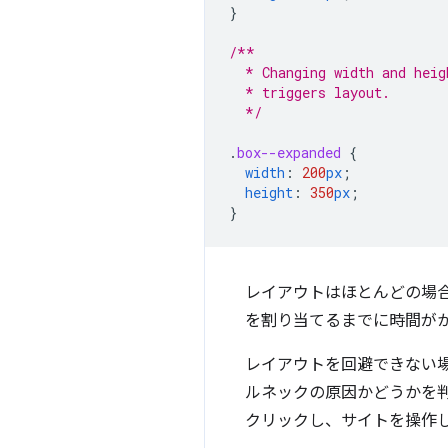
}
/**
  * Changing width and heig
  * triggers layout.
  */
.
box--expanded
{
width
:
200
px
;
height
:
350
px
;
}
レイアウトはほとんどの場
を割り当てるまでに時間が
レイアウトを回避できない場合
ルネックの原因かどうかを判断
クリックし、サイトを操作