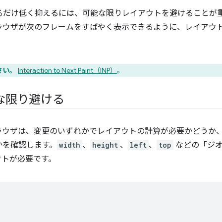
できるだけ低く抑えるには、可能な限りレイアウトを避けることが
ラウザが次のフレームをすばやく表示できるように、レイアウ
さい。
Interaction to Next Paint（INP）
。
な限り避ける
ラウザは、変更のいずれかでレイアウトの計算が必要かどうか、
かを確認します。
width
、
height
、
left
、
top
などの「ジオ
ウトが必要です。