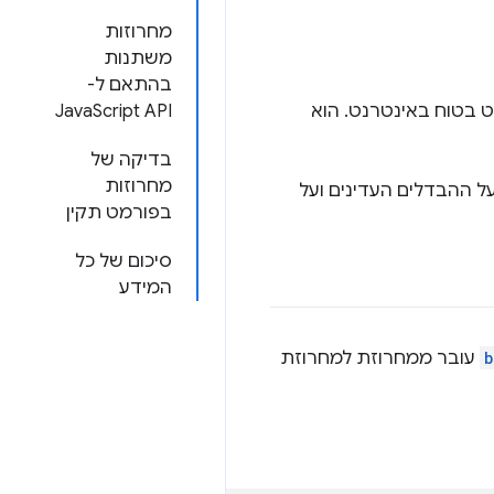
מחרוזות
משתנות
בהתאם ל-
צג כטקסט בטוח באינטרנט. הוא
JavaScript API
בדיקה של
מחרוזות
ות ב-JavaScript? בפוסט הזה נסביר על ההבדלים העדינים ועל
בפורמט תקין
סיכום של כל
המידע
b
עובר ממחרוזת למחרוזת