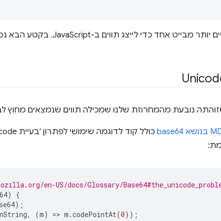
עכשיו ברור לכם שלרוב נדרשים יותר מבייט 
התה נובעת מהמחרוזת שלנו שמכילה תווים שנמצאים מחוץ לבייט יחיד
מת:
ozilla.org/en-US/docs/Glossary/Base64#the_unicode_probl
64
)
{
se64
);
nString
,
(
m
)
=>
 m
.
codePointAt
(
0
));