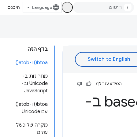
/
היכנס
בדף הזה
btoa() ו-atob()
מחרוזות ב-
Unicode וב-
המידע עזר לך?
JavaScript
הניואנסים של מחרוזות קידוד base64 ב-
btoa() ו-atob()
עם Unicode
מקרה של כשל
שקט