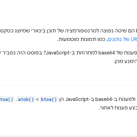
קידוד ופענוח בקידוד base64 הם שיטה נפוצה לטרנספורמציה של תוכן בינארי שמיו
, כמו תמונות מוטמעות.
מה קורה כשמפעילים קידוד ופענוח של base64 למחרוז
ימנע מהן.
 ב-JavaScript הן
btoa()
ו-
atob()
.
toa()
ע פענוח לאחור.