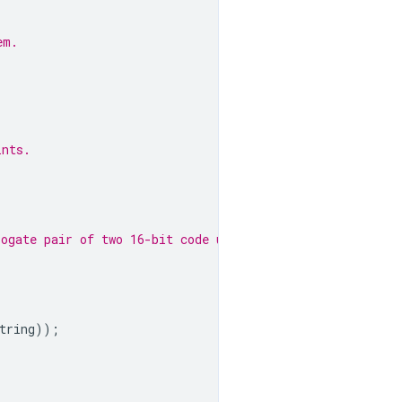
em.
ints.
rogate pair of two 16-bit code units '\ud83e\uddc0'.
tring
));