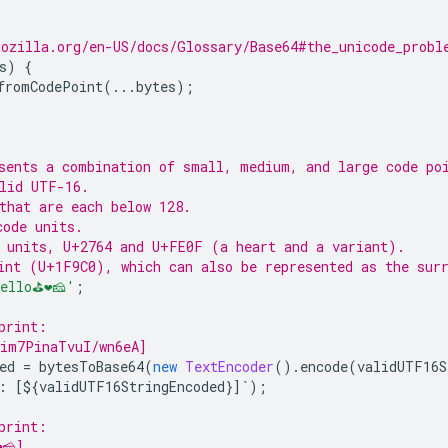
ozilla.org/en-US/docs/Glossary/Base64#the_unicode_probl
s
)
{
fromCodePoint
(...
bytes
);
sents a combination of small, medium, and large code po
lid UTF-16.
that are each below 128.
code units.
e units, U+2764 and U+FE0F (a heart and a variant).
int (U+1F9C0), which can also be represented as the sur
ello⛳❤️🧀'
;
print:
/im7PinaTvuI/wn6eA]
ed 
=
 bytesToBase64
(
new
TextEncoder
().
encode
(
validUTF16S
:
[
$
{
validUTF16StringEncoded
}]`);
print:
️🧀]