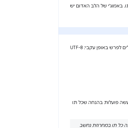
. באמוג'י של הלב האדום יש
ב-Unicode יש שתי דרכים נפוצות להפוך את נקודות הקוד האלה לרצפי בייטים שמחשבים יכולים לפרש באופן עקבי: UTF-8
שה פועלות בהנחה שכל תו
מר, מחרוזת שבה כל תו במחרוזת נחשב