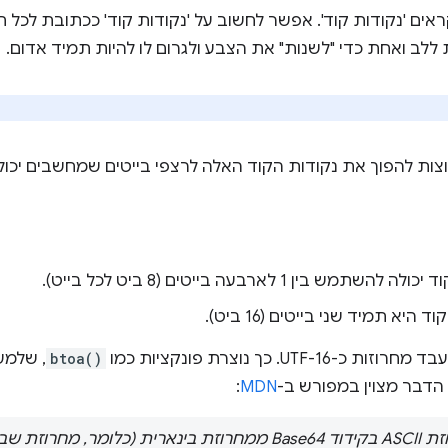
אים 'נקודות קוד'. אפשר לחשוב על 'נקודות קוד' ככתובת לכל תו
ללב ואחת כדי "לשנות" את הצבע ולגרום לו להיות תמיד אדום.
btoa()
, שלמע
 הדבר מצוין במפורש ב-
MDN
:
יוצרת מחרוזת ASCII בקידוד Base64 ממחרוזת בינארית (כלו