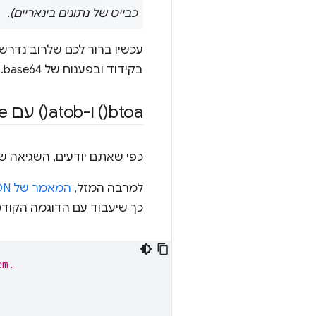
כבייט של נתונים בינאריים).
בקידוד ובפענוח של base64.
btoa(
) ו
-atob(
) עם Unicode
כפי שאתם יודעים, השגיאה שזו
למרבה המזל,
המאמר של MDN בנושא base64
כך שיעבוד עם הדוגמה הקוד
em.