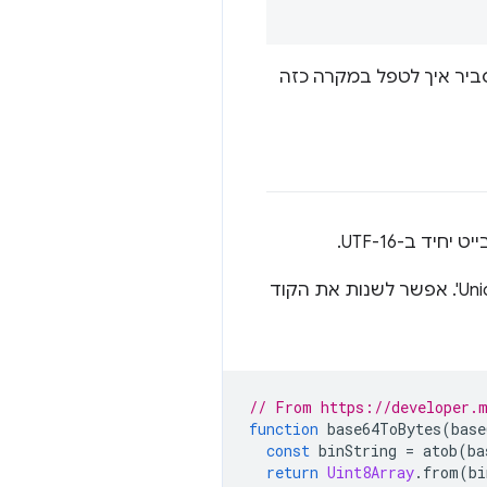
אחד כדי לייצג תווים ב-JavaScript. בקטע הבא נסביר איך לטפל במקרה כזה
 ב-UTF-16.
כולל קוד לדוגמה שימושי לפתרון 'בעיית Unicode'. אפשר לשנות את הקוד
// From https://developer.m
function
 base64ToBytes
(
base
const
 binString 
=
 atob
(
ba
return
Uint8Array
.
from
(
bi