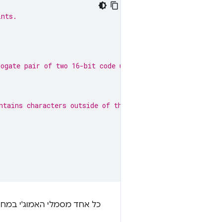
ints.
rogate pair of two 16-bit code units '\ud83e\uddc0'.
ntains characters outside of the Latin1 range.
כל אחד מסמלי האמוג'י במחרוזת יגרום לשג