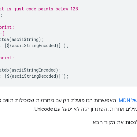
at is just code points below 128.
;
print:
=]
btoa
(
asciiString
);
:
[
$
{
asciiStringEncoded
}]`);
print:
atob
(
asciiStringEncoded
);
:
[
$
{
asciiStringDecoded
}]`);
MDN
ם אחרות, הפתרון הזה לא יפעל עם Unicode.
נסות את הקוד הבא: