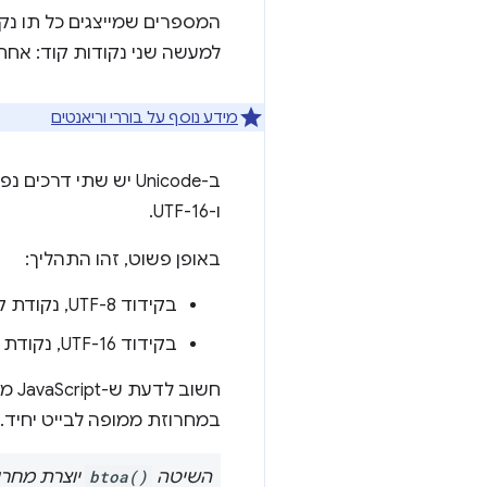
המספרים שמייצגים כל תו נקר
למעשה שני נקודות קוד: אחת 
מידע נוסף על בוררי וריאנטים
ו-UTF-16.
באופן פשוט, זהו התהליך:
בקידוד UTF-8, נקודת קוד יכולה להשתמש בין 1 לארבעה בייטים (8 ביט לכל בייט).
בקידוד UTF-16, נקודת קוד היא תמיד שני בייטים (16 ביט).
חשוב לדעת ש-JavaScript מעבד מחרוזות כ-UTF-16. כך נוצרת פונקציות כמו
במחרוזת ממופה לבייט יחיד.
השיטה
btoa()