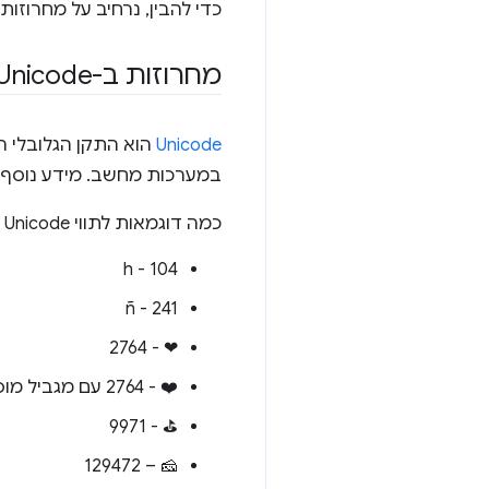
כדי להבין, נרחיב על מחרוזות, גם ב
מחרוזות ב-Unicode וב-Java
Unicode
הוא התקן הגלובלי ה
במערכות מחשב. מידע נוסף על Unicode 
כמה דוגמאות לתווי Unicode ולמספרים המשויכים אליהם:
h - 104
ñ - 241
❤ - 2764
❤️ - 2764 עם מגביל מוסתר מספר 65039
⛳ - 9971
🧀 – 129472