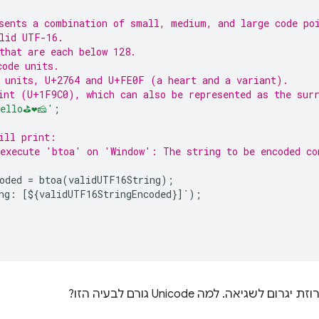
sents a combination of small, medium, and large code po
lid UTF-16.
that are each below 128.
code units.
e units, U+2764 and U+FE0F (a heart and a variant).
int (U+1F9C0), which can also be represented as the sur
ello⛳❤️🧀'
;
ill print:
execute 'btoa' on 'Window': The string to be encoded co
oded 
=
 btoa
(
validUTF16String
);
ng
:
[
$
{
validUTF16StringEncoded
}]`);
יאה. למה Unicode גורם לבעיה הזו?