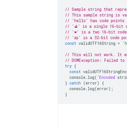
// Sample string that repre
// This sample string is va
// 'hello' has code points 
// '⛳' is a single 16-bit 
// '❤️' is a two 16-bit cod
// '🧀' is a 32-bit code po
const
 validUTF16String 
=
'h
// This will not work. It w
// DOMException: Failed to 
try
{
const
 validUTF16StringEnc
  console
.
log
(`
Encoded
 stri
}
catch
(
error
)
{
  console
.
log
(
error
);
}