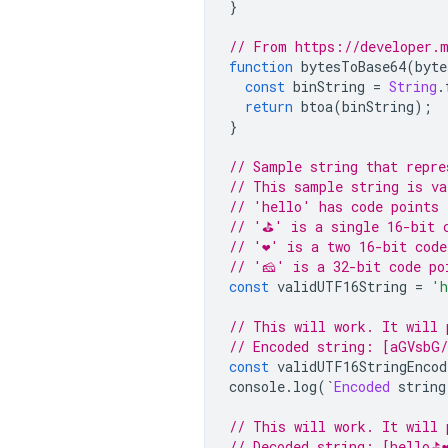
}
// From https://developer.m
function
 bytesToBase64
(
byte
const
 binString 
=
String
.
return
 btoa
(
binString
);
}
// Sample string that repre
// This sample string is va
// 'hello' has code points 
// '⛳' is a single 16-bit 
// '❤️' is a two 16-bit cod
// '🧀' is a 32-bit code po
const
 validUTF16String 
=
'h
// This will work. It will 
// Encoded string: [aGVsbG
const
 validUTF16StringEncod
console
.
log
(`
Encoded
 string
// This will work. It will 
// Decoded string: [hello⛳❤