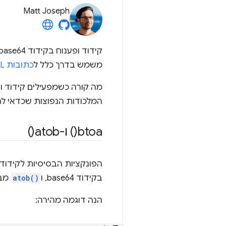
Matt Joseph
משמש בדרך כלל ל
כתובות URL של נתונים
המלכודות הנפוצות שכדאי לה
btoa(
) ו
-atob(
)
הפונקציות הבסיסיות לקידוד ולפענוח ב-base64
בקידוד base64, ו
atob()
מבצ
הנה דוגמה מהירה: